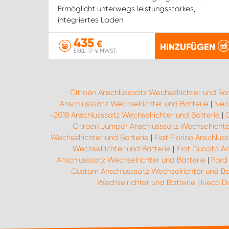
Ermöglicht unterwegs leistungsstarkes,
integriertes Laden.
435
€
HINZUFÜGEN
EXKL. 17 % MWST.
Citroën Anschlusssatz Wechselrichter und Bat
Anschlusssatz Wechselrichter und Batterie
|
Ivec
-2018 Anschlusssatz Wechselrichter und Batterie
|
Citroën Jumper Anschlusssatz Wechselrichte
Wechselrichter und Batterie
|
Fiat Fiorino Anschlus
Wechselrichter und Batterie
|
Fiat Ducato An
Anschlusssatz Wechselrichter und Batterie
|
Ford 
Custom Anschlusssatz Wechselrichter und Ba
Wechselrichter und Batterie
|
Iveco D