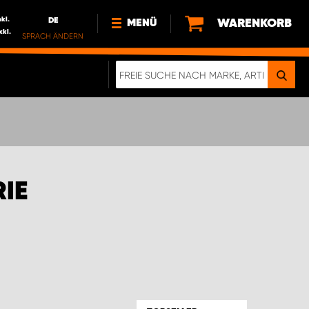
nkl.
DE
WARENKORB
MENÜ
xkl.
SPRACH ÄNDERN
DE
FR
NEWS
HTTPS://WWW.WORKSYSTEM.LU/DE/NACH
LU
ÜBER UNS
IE