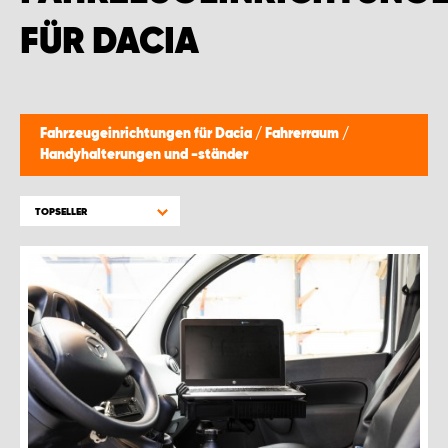
FÜR DACIA
Fahrzeugeinrichtungen für Dacia
/
Fahrerraum
/
Handyhalterungen und -ständer
TOPSELLER