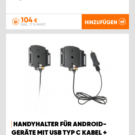
104
€
HINZUFÜGEN
EXKL. 17 % MWST.
HANDYHALTER FÜR ANDROID-
GERÄTE MIT USB TYP C KABEL +