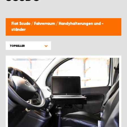
Fiat Scudo
/
Fahrerraum
/
Handyhalterungen und -
ständer
TOPSELLER