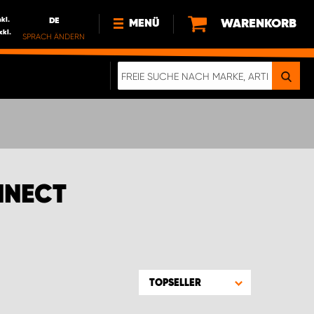
nkl.
DE
WARENKORB
MENÜ
xkl.
SPRACH ÄNDERN
DE
FR
NEWS
HTTPS://WWW.WORKSYSTEM.LU/DE/NACH
LU
ÜBER UNS
NNECT
TOPSELLER