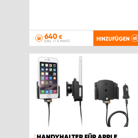
640
€
HINZUFÜGEN
EXKL. 17 % MWST.
HANDYHALTER FÜR APPLE