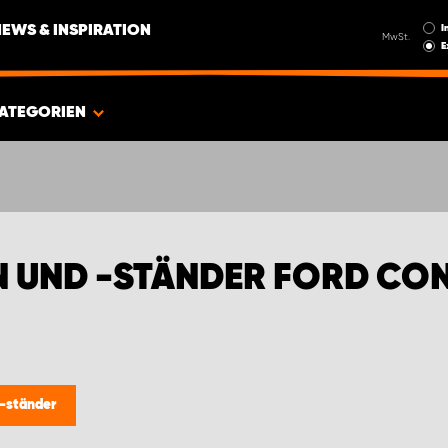
I
NEWS & INSPIRATION
MwSt.
E
ATEGORIEN
 UND -STÄNDER FORD CO
-ständer