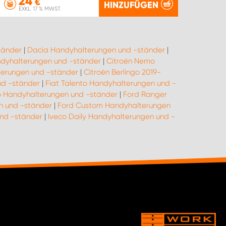
24
€
HINZUFÜGEN
EXKL. 17 % MWST.
tänder
|
Dacia Handyhalterungen und -ständer
|
andyhalterungen und -ständer
|
Citroën Nemo
terungen und -ständer
|
Citroën Berlingo 2019-
nd -ständer
|
Fiat Talento Handyhalterungen und -
o Handyhalterungen und -ständer
|
Ford Ranger
n und -ständer
|
Ford Custom Handyhalterungen
und -ständer
|
Iveco Daily Handyhalterungen und -