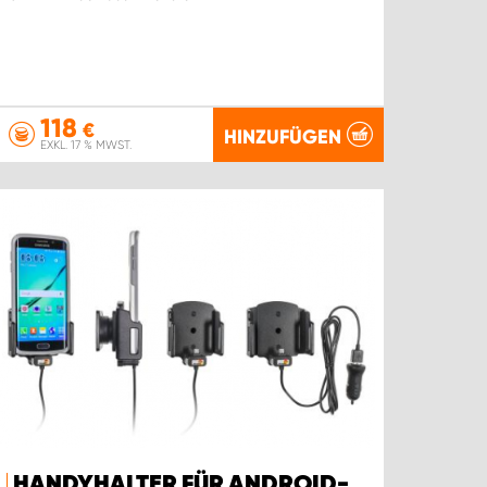
118
€
HINZUFÜGEN
EXKL. 17 % MWST.
HANDYHALTER FÜR ANDROID-