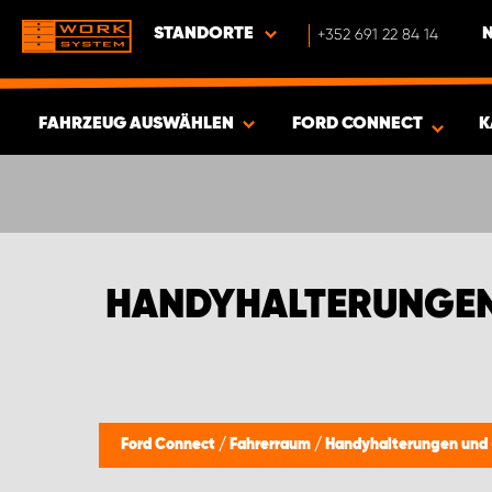
STANDORTE
+352 691 22 84 14
FAHRZEUG AUSWÄHLEN
FORD CONNECT
K
ERGEBNISSE ANZEIGEN -
466
ARTIKEL
HANDYHALTERUNGEN
Ford Connect
/
Fahrerraum
/
Handyhalterungen und 