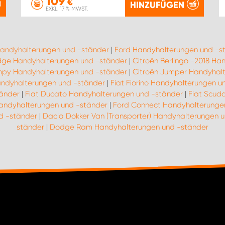
109
€
HINZUFÜGEN
EXKL. 17 % MWST.
Handyhalterungen und -ständer
|
Ford Handyhalterungen und -s
ge Handyhalterungen und -ständer
|
Citroën Berlingo -2018 H
mpy Handyhalterungen und -ständer
|
Citroën Jumper Handyhal
Handyhalterungen und -ständer
|
Fiat Fiorino Handyhalterungen u
tänder
|
Fiat Ducato Handyhalterungen und -ständer
|
Fiat Scud
Handyhalterungen und -ständer
|
Ford Connect Handyhalterunge
d -ständer
|
Dacia Dokker Van (Transporter) Handyhalterungen 
ständer
|
Dodge Ram Handyhalterungen und -ständer