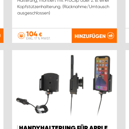
Halterung, montiert mit ProClip oder z. B. einer
Kopfstützenhalterung. (Rücknahme/Umtausch
ausgeschlossen)
104
€
HINZUFÜGEN
EXKL. 17 % MWST.
HANDYHALTERUNG FÜR APPLE