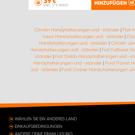
39
€
HINZUFÜGEN
EXKL. 17 % MWST.
Citroën Handyhalterungen und -ständer
|
Fiat 
Iveco Handyhalterungen und -ständer
|
Dod
Handyhalterungen und -ständer
|
Citroën Ju
Handyhalterungen und -ständer
|
Fiat Fullback 
ständer
|
Fiat Doblo Handyhalterungen und -s
Handyhalterungen und -ständer
|
Ford Transit 
und -ständer
|
Ford Courier Handyhalterungen un
WÄHLEN SIE EIN ANDERES LAND
EINKAUFSBEDINGUNGEN
ÄNDERE DEINE EINWILLIGUNG