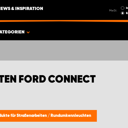
I
NEWS & INSPIRATION
MwSt.
E
ATEGORIEN
TEN FORD CONNECT
dukte für Straßenarbeiten
/
Rundumkennleuchten