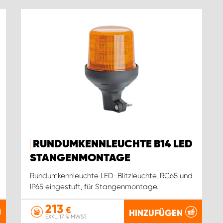
RUNDUMKENNLEUCHTE B14 LED
STANGENMONTAGE
Rundumkennleuchte LED-Blitzleuchte, RC65 und
IP65 eingestuft, für Stangenmontage.
213
€
HINZUFÜGEN
EXKL. 17 % MWST.