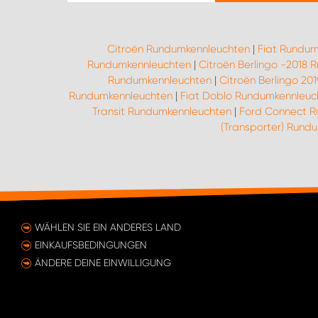
Citroën Rundumkennleuchten
|
Fiat Rundum
Rundumkennleuchten
|
Citroën Berlingo -2018
Rundumkennleuchten
|
Citroën Berlingo 2
Rundumkennleuchten
|
Fiat Doblo Rundumkennleuc
Transit Rundumkennleuchten
|
Ford Connect R
(Transporter) Rund
WÄHLEN SIE EIN ANDERES LAND
EINKAUFSBEDINGUNGEN
ÄNDERE DEINE EINWILLIGUNG