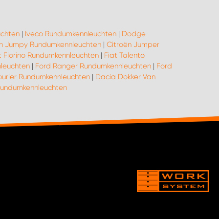
chten
|
Iveco Rundumkennleuchten
|
Dodge
ën Jumpy Rundumkennleuchten
|
Citroën Jumper
t Fiorino Rundumkennleuchten
|
Fiat Talento
leuchten
|
Ford Ranger Rundumkennleuchten
|
Ford
ourier Rundumkennleuchten
|
Dacia Dokker Van
undumkennleuchten