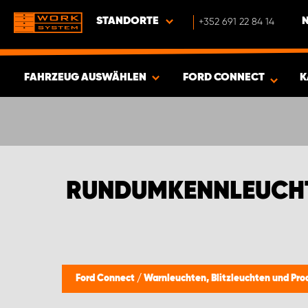
STANDORTE
+352 691 22 84 14
FAHRZEUG AUSWÄHLEN
FORD CONNECT
K
ERGEBNISSE ANZEIGEN -
466
ARTIKEL
RUNDUMKENNLEUCH
Ford Connect
/
Warnleuchten, Blitzleuchten und Pro