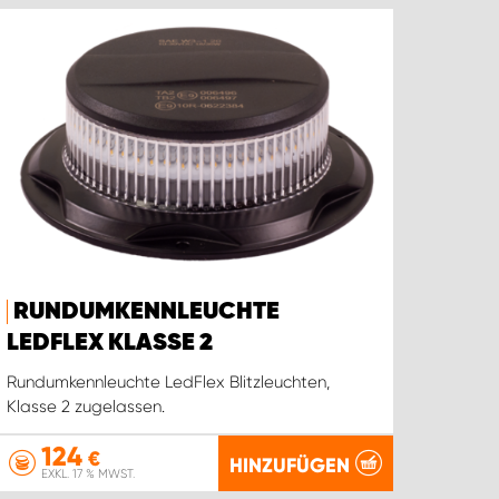
RUNDUMKENNLEUCHTE
LEDFLEX KLASSE 2
Rundumkennleuchte LedFlex Blitzleuchten,
Klasse 2 zugelassen.
124
€
HINZUFÜGEN
EXKL. 17 % MWST.