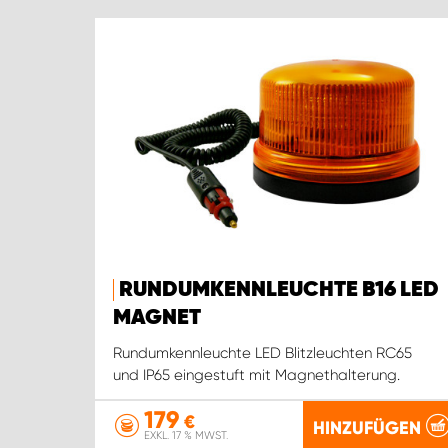
RUNDUMKENNLEUCHTE B16 LED
MAGNET
Rundumkennleuchte LED Blitzleuchten RC65
und IP65 eingestuft mit Magnethalterung.
179
€
HINZUFÜGEN
EXKL. 17 % MWST.