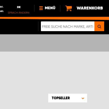
nkl.
DE
WARENKORB
MENÜ
xkl.
SPRACH ÄNDERN
DE
FR
NEWS
HTTPS://WWW.WORKSYSTEM.LU/DE/NACH
LU
ÜBER UNS
TOPSELLER