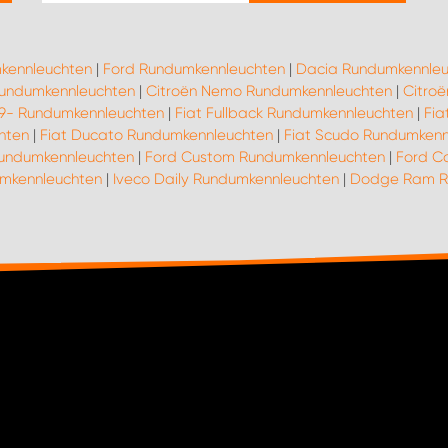
kennleuchten
|
Ford Rundumkennleuchten
|
Dacia Rundumkennleu
 Rundumkennleuchten
|
Citroën Nemo Rundumkennleuchten
|
Citro
019- Rundumkennleuchten
|
Fiat Fullback Rundumkennleuchten
|
Fia
hten
|
Fiat Ducato Rundumkennleuchten
|
Fiat Scudo Rundumkenn
undumkennleuchten
|
Ford Custom Rundumkennleuchten
|
Ford C
umkennleuchten
|
Iveco Daily Rundumkennleuchten
|
Dodge Ram R