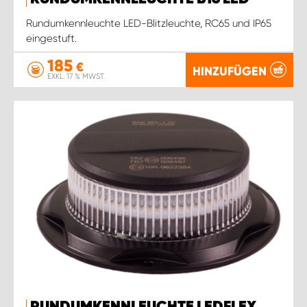
Rundumkennleuchte LED-Blitzleuchte, RC65 und IP65
eingestuft.
185
€
HINZUFÜGEN
EXKL. 17 % MWST.