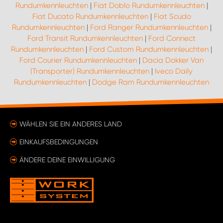
Rundumkennleuchten
|
Fiat Doblo Rundumkennleuchten
|
Fiat Ducato Rundumkennleuchten
|
Fiat Scudo
Rundumkennleuchten
|
Ford Ranger Rundumkennleuchten
|
Ford Transit Rundumkennleuchten
|
Ford Connect
Rundumkennleuchten
|
Ford Custom Rundumkennleuchten
|
Ford Courier Rundumkennleuchten
|
Dacia Dokker Van
(Transporter) Rundumkennleuchten
|
Iveco Daily
Rundumkennleuchten
|
Dodge Ram Rundumkennleuchten
WÄHLEN SIE EIN ANDERES LAND
EINKAUFSBEDINGUNGEN
ÄNDERE DEINE EINWILLIGUNG