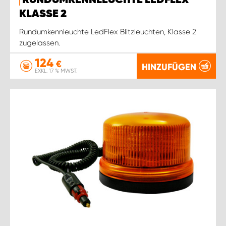
RUNDUMKENNLEUCHTE LEDFLEX
KLASSE 2
Rundumkennleuchte LedFlex Blitzleuchten, Klasse 2
zugelassen.
124
€
HINZUFÜGEN
EXKL. 17 % MWST.