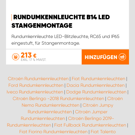
RUNDUMKENNLEUCHTE B14 LED
STANGENMONTAGE
Rundumkennleuchte LED-Blitzleuchte, RC65 und IP65
eingestuft, für Stangenmontage.
213
€
HINZUFÜGEN
EXKL. 17 % MWST.
Citroën Rundumkennleuchten
|
Fiat Rundumkennleuchten
|
Ford Rundumkennleuchten
|
Dacia Rundumkennleuchten
|
Iveco Rundumkennleuchten
|
Dodge Rundumkennleuchten
|
Citroën Berlingo -2018 Rundumkennleuchten
|
Citroën
Nemo Rundumkennleuchten
|
Citroën Jumpy
Rundumkennleuchten
|
Citroën Jumper
Rundumkennleuchten
|
Citroën Berlingo 2019-
Rundumkennleuchten
|
Fiat Fullback Rundumkennleuchten
|
Fiat Fiorino Rundumkennleuchten
|
Fiat Talento