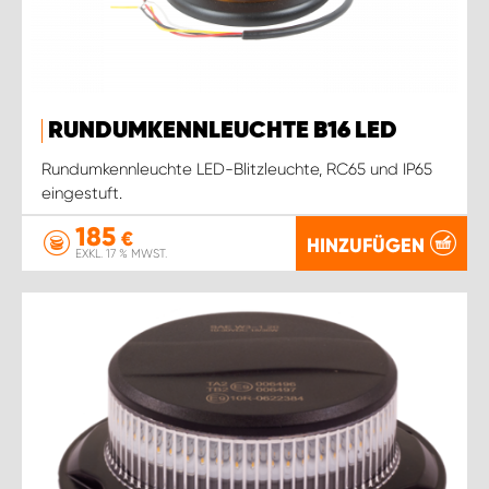
RUNDUMKENNLEUCHTE B16 LED
Rundumkennleuchte LED-Blitzleuchte, RC65 und IP65
eingestuft.
185
€
HINZUFÜGEN
EXKL. 17 % MWST.