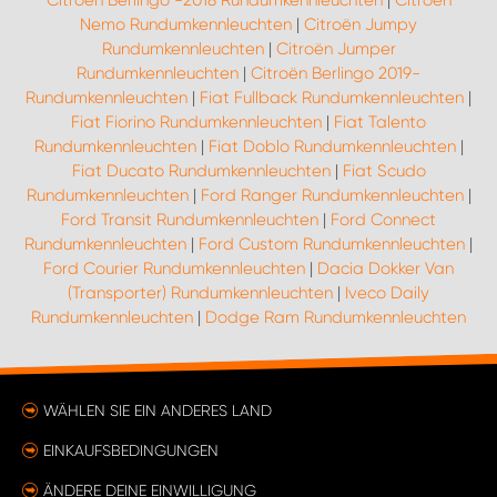
Nemo Rundumkennleuchten
|
Citroën Jumpy
Rundumkennleuchten
|
Citroën Jumper
Rundumkennleuchten
|
Citroën Berlingo 2019-
Rundumkennleuchten
|
Fiat Fullback Rundumkennleuchten
|
Fiat Fiorino Rundumkennleuchten
|
Fiat Talento
Rundumkennleuchten
|
Fiat Doblo Rundumkennleuchten
|
Fiat Ducato Rundumkennleuchten
|
Fiat Scudo
Rundumkennleuchten
|
Ford Ranger Rundumkennleuchten
|
Ford Transit Rundumkennleuchten
|
Ford Connect
Rundumkennleuchten
|
Ford Custom Rundumkennleuchten
|
Ford Courier Rundumkennleuchten
|
Dacia Dokker Van
(Transporter) Rundumkennleuchten
|
Iveco Daily
Rundumkennleuchten
|
Dodge Ram Rundumkennleuchten
WÄHLEN SIE EIN ANDERES LAND
EINKAUFSBEDINGUNGEN
ÄNDERE DEINE EINWILLIGUNG