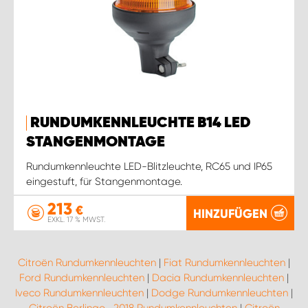
RUNDUMKENNLEUCHTE B14 LED
STANGENMONTAGE
Rundumkennleuchte LED-Blitzleuchte, RC65 und IP65
eingestuft, für Stangenmontage.
213
€
HINZUFÜGEN
EXKL. 17 % MWST.
Citroën Rundumkennleuchten
|
Fiat Rundumkennleuchten
|
Ford Rundumkennleuchten
|
Dacia Rundumkennleuchten
|
Iveco Rundumkennleuchten
|
Dodge Rundumkennleuchten
|
Citroën Berlingo -2018 Rundumkennleuchten
|
Citroën