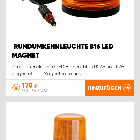
RUNDUMKENNLEUCHTE B16 LED
MAGNET
Rundumkennleuchte LED Blitzleuchten RC65 und IP65
eingestuft mit Magnethalterung.
179
€
HINZUFÜGEN
EXKL. 17 % MWST.