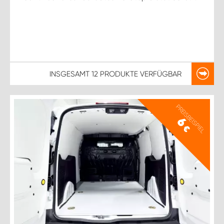
INSGESAMT
12 PRODUKTE
VERFÜGBAR
PREISBEISPIEL
6
€