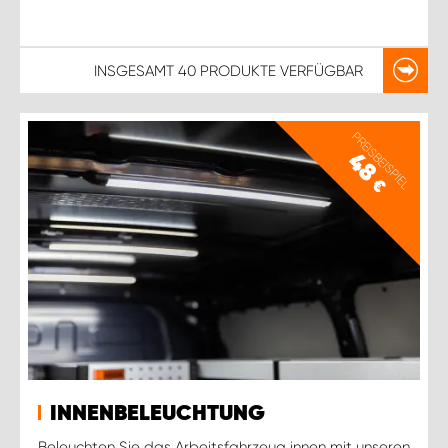
INSGESAMT
40 PRODUKTE
VERFÜGBAR
PREISBEISPIEL
48
€
INNENBELEUCHTUNG
Beleuchten Sie das Arbeitsfahrzeug innen mit unseren