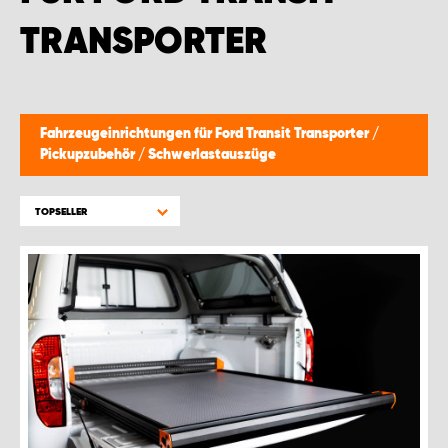
TRANSPORTER
Fahrzeugeinrichtungen für Ford Transit Transporter
/
Pickupzubehör
/
Schwerlastauszüge
TOPSELLER