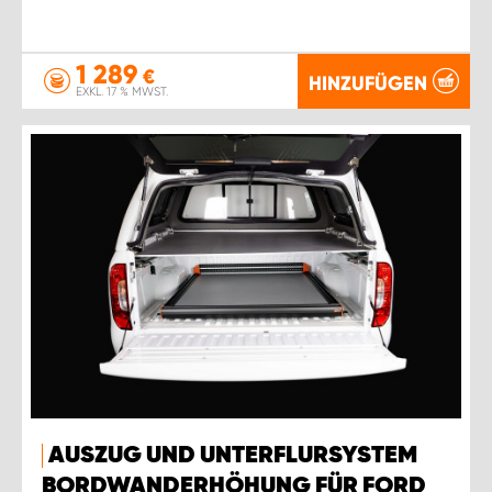
1 289
€
HINZUFÜGEN
EXKL. 17 % MWST.
AUSZUG UND UNTERFLURSYSTEM
BORDWANDERHÖHUNG FÜR FORD