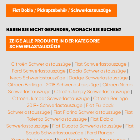
Fiat Doblo
/
Pickupzubehör
/
Schwerlastauszüge
HABEN SIE NICHT GEFUNDEN, WONACH SIE SUCHEN?
ZEIGE ALLE PRODUKTE IN DER KATEGORIE
SCHWERLASTAUSZÜGE
Citroën Schwerlastauszüge
|
Fiat Schwerlastauszüge
|
Ford Schwerlastauszüge
|
Dacia Schwerlastauszüge
|
Iveco Schwerlastauszüge
|
Dodge Schwerlastauszüge
|
Citroën Berlingo -2018 Schwerlastauszüge
|
Citroën Nemo
Schwerlastauszüge
|
Citroën Jumpy Schwerlastauszüge
|
Citroën Jumper Schwerlastauszüge
|
Citroën Berlingo
2019- Schwerlastauszüge
|
Fiat Fullback
Schwerlastauszüge
|
Fiat Fiorino Schwerlastauszüge
|
Fiat
Talento Schwerlastauszüge
|
Fiat Doblo
Schwerlastauszüge
|
Fiat Ducato Schwerlastauszüge
|
Fiat
Scudo Schwerlastauszüge
|
Ford Ranger
Schwerlastauszüge
|
Ford Transit Schwerlastauszüge
|