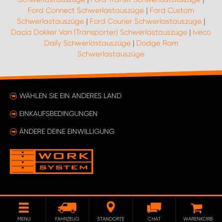
Ford Connect Schwerlastauszüge
|
Ford Custom
Schwerlastauszüge
|
Ford Courier Schwerlastauszüge
|
Dacia Dokker Van (Transporter) Schwerlastauszüge
|
Iveco
Daily Schwerlastauszüge
|
Dodge Ram
Schwerlastauszüge
WÄHLEN SIE EIN ANDERES LAND
EINKAUFSBEDINGUNGEN
ÄNDERE DEINE EINWILLIGUNG
MENÜ
FAHRZEUG
STANDORTE
CHAT
WARENKORB