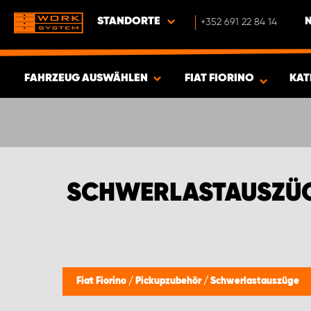
STANDORTE
+352 691 22 84 14
FAHRZEUG AUSWÄHLEN
FIAT FIORINO
KAT
ERGEBNISSE ANZEIGEN -
341
ARTIKEL
SCHWERLASTAUSZÜGE
Fiat Fiorino
/
Pickupzubehör
/
Schwerlastauszüge