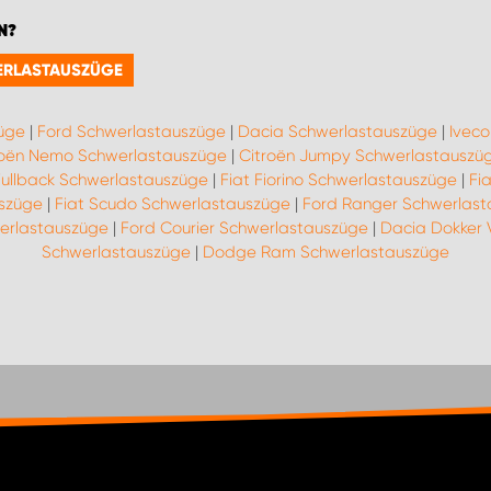
N?
WERLASTAUSZÜGE
züge
|
Ford Schwerlastauszüge
|
Dacia Schwerlastauszüge
|
Ivec
roën Nemo Schwerlastauszüge
|
Citroën Jumpy Schwerlastauszü
Fullback Schwerlastauszüge
|
Fiat Fiorino Schwerlastauszüge
|
Fi
uszüge
|
Fiat Scudo Schwerlastauszüge
|
Ford Ranger Schwerlas
erlastauszüge
|
Ford Courier Schwerlastauszüge
|
Dacia Dokker 
Schwerlastauszüge
|
Dodge Ram Schwerlastauszüge