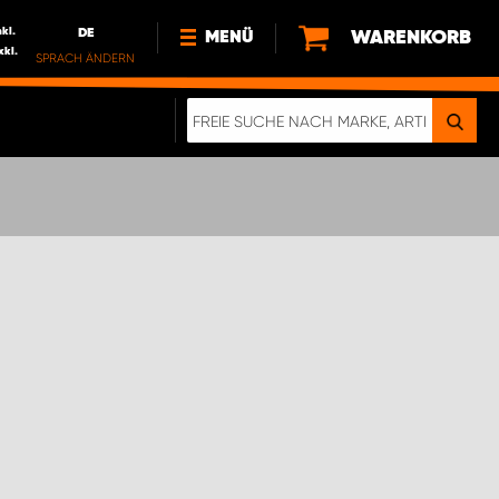
nkl.
DE
WARENKORB
MENÜ
xkl.
SPRACH ÄNDERN
DE
FR
NEWS
HTTPS://WWW.WORKSYSTEM.LU/DE/NACH
LU
ÜBER UNS