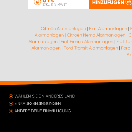
€
HINZUFÜGEN
EXKL. 17 % MWST.
Citroën Alarmanlagen
|
Fiat Alarmanlagen
|
Alarmanlagen
|
Citroën Nemo Alarmanlagen
|
C
Alarmanlagen
|
Fiat Fiorino Alarmanlagen
|
Fiat Ta
Alarmanlagen
|
Ford Transit Alarmanlagen
|
Ford
Al
WÄHLEN SIE EIN ANDERES LAND
EINKAUFSBEDINGUNGEN
ÄNDERE DEINE EINWILLIGUNG