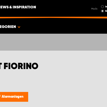
I
NEWS & INSPIRATION
MwSt.
E
EGORIEN
 FIORINO
/
Alarmanlagen