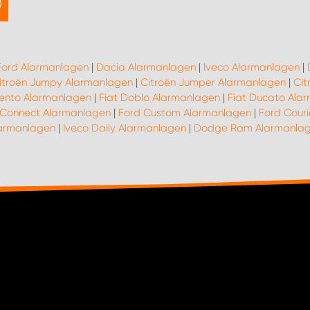
Ford Alarmanlagen
|
Dacia Alarmanlagen
|
Iveco Alarmanlagen
|
itroën Jumpy Alarmanlagen
|
Citroën Jumper Alarmanlagen
|
Cit
lento Alarmanlagen
|
Fiat Doblo Alarmanlagen
|
Fiat Ducato Ala
 Connect Alarmanlagen
|
Ford Custom Alarmanlagen
|
Ford Cour
armanlagen
|
Iveco Daily Alarmanlagen
|
Dodge Ram Alarmanla