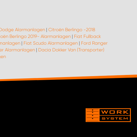
Dodge Alarmanlagen
|
Citroën Berlingo -2018
roën Berlingo 2019- Alarmanlagen
|
Fiat Fullback
rmanlagen
|
Fiat Scudo Alarmanlagen
|
Ford Ranger
ier Alarmanlagen
|
Dacia Dokker Van (Transporter)
gen