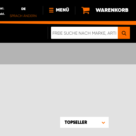
nkl.
DE
WARENKORB
MENÜ
xkl.
SPRACH ÄNDERN
DE
FR
NEWS
HTTPS://WWW.WORKSYSTEM.LU/DE/NACH
LU
ÜBER UNS
TOPSELLER