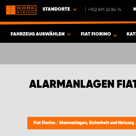
STANDORTE
+352 691 22 84 14
FAHRZEUG AUSWÄHLEN
FIAT FIORINO
KAT
ERGEBNISSE ANZEIGEN -
341
ARTIKEL
ALARMANLAGEN FIAT
Fiat Fiorino
/
Alarmanlagen, Sicherheit und Heizung