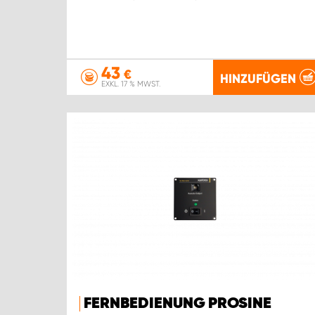
43
€
HINZUFÜGEN
EXKL. 17 % MWST.
FERNBEDIENUNG PROSINE