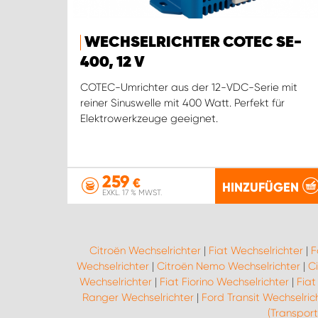
WECHSELRICHTER COTEC SE-
400, 12 V
COTEC-Umrichter aus der 12-VDC-Serie mit
reiner Sinuswelle mit 400 Watt. Perfekt für
Elektrowerkzeuge geeignet.
259
€
HINZUFÜGEN
EXKL. 17 % MWST.
Citroën Wechselrichter
|
Fiat Wechselrichter
|
F
Wechselrichter
|
Citroën Nemo Wechselrichter
|
C
Wechselrichter
|
Fiat Fiorino Wechselrichter
|
Fiat
Ranger Wechselrichter
|
Ford Transit Wechselric
(Transport