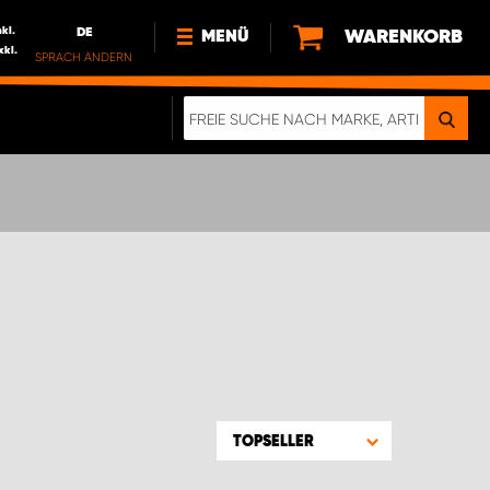
nkl.
DE
WARENKORB
MENÜ
xkl.
SPRACH ÄNDERN
DE
FR
NEWS
HTTPS://WWW.WORKSYSTEM.LU/DE/NACH
LU
ÜBER UNS
TOPSELLER