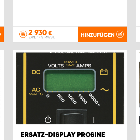
2 930
€
HINZUFÜGEN
EXKL. 17 % MWST.
ERSATZ-DISPLAY PROSINE