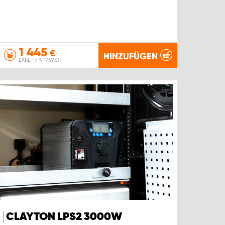
1 445
€
HINZUFÜGEN
EXKL. 17 % MWST.
CLAYTON LPS2 3000W