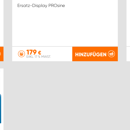
Ersatz-Display PROsine
179
€
HINZUFÜGEN
EXKL. 17 % MWST.