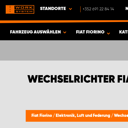
STANDORTE
+352 691 22 84 14
FAHRZEUG AUSWÄHLEN
FIAT FIORINO
KAT
ERGEBNISSE ANZEIGEN -
341
ARTIKEL
WECHSELRICHTER FI
Fiat Fiorino
/
Elektronik, Luft und Federung
/
Wechsel