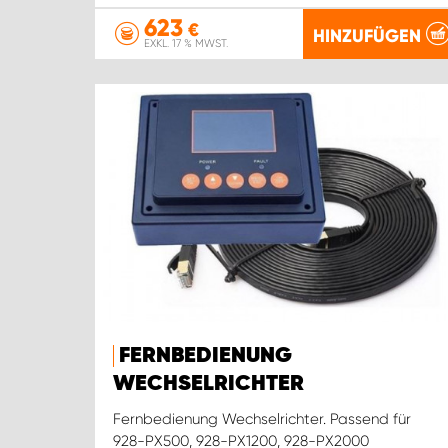
623
€
HINZUFÜGEN
EXKL. 17 % MWST.
FERNBEDIENUNG
WECHSELRICHTER
Fernbedienung Wechselrichter. Passend für
928-PX500, 928-PX1200, 928-PX2000