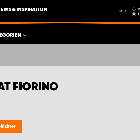
I
NEWS & INSPIRATION
MwSt.
E
EGORIEN
AT FIORINO
richter