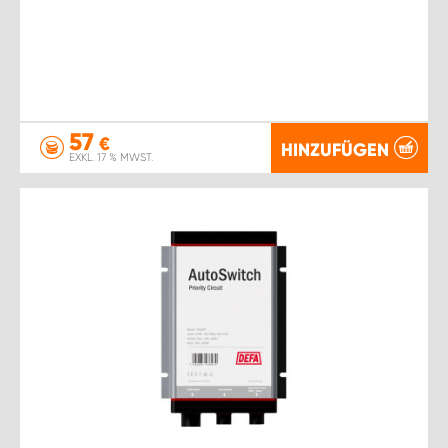
57
€
HINZUFÜGEN
EXKL. 17 % MWST.