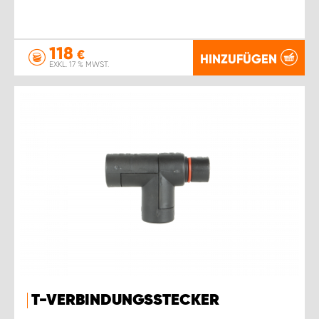
118
€
HINZUFÜGEN
EXKL. 17 % MWST.
T-VERBINDUNGSSTECKER