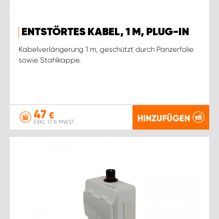
ENTSTÖRTES KABEL, 1 M, PLUG-IN
Kabelverlängerung 1 m, geschützt durch Panzerfolie
sowie Stahlkappe.
47
€
HINZUFÜGEN
EXKL. 17 % MWST.