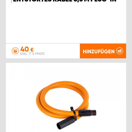
40
€
HINZUFÜGEN
EXKL. 17 % MWST.