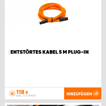
ENTSTÖRTES KABEL 5 M PLUG-IN
118
€
HINZUFÜGEN
EXKL. 17 % MWST.