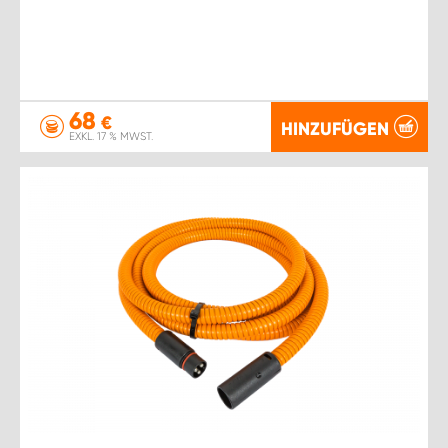
68
€
HINZUFÜGEN
EXKL. 17 % MWST.