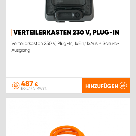
VERTEILERKASTEN 230 V, PLUG-IN
Verteilerkasten 230 V, Plug-In, 1xEin/1xAus + Schuko-
Ausgang
487
€
HINZUFÜGEN
EXKL. 17 % MWST.