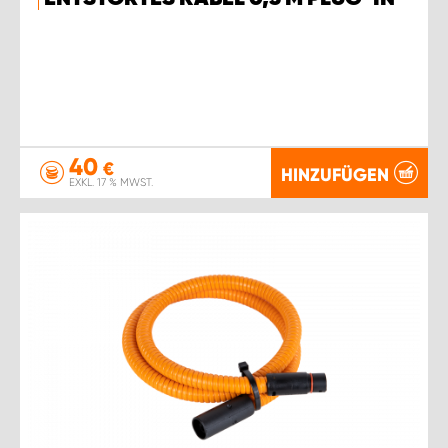
40
€
HINZUFÜGEN
EXKL. 17 % MWST.