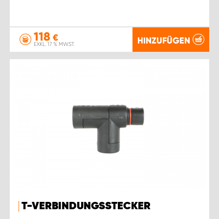
118
€
HINZUFÜGEN
EXKL. 17 % MWST.
T-VERBINDUNGSSTECKER