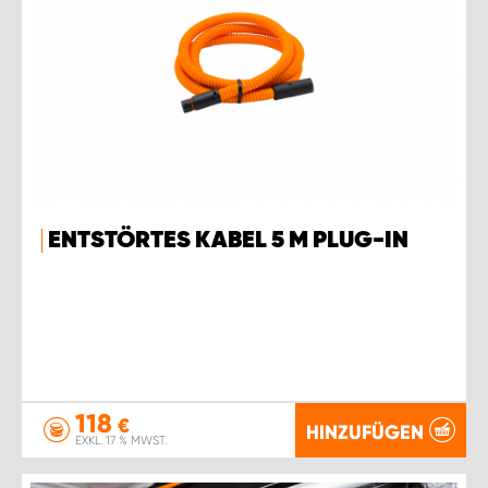
ENTSTÖRTES KABEL 5 M PLUG-IN
118
€
HINZUFÜGEN
EXKL. 17 % MWST.