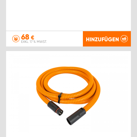
68
€
HINZUFÜGEN
EXKL. 17 % MWST.