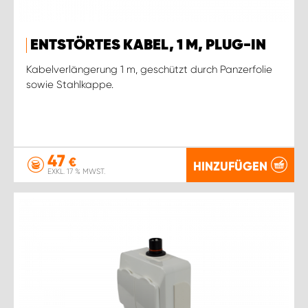
ENTSTÖRTES KABEL, 1 M, PLUG-IN
Kabelverlängerung 1 m, geschützt durch Panzerfolie
sowie Stahlkappe.
47
€
HINZUFÜGEN
EXKL. 17 % MWST.