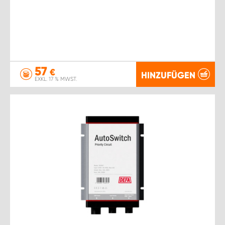
57
€
HINZUFÜGEN
EXKL. 17 % MWST.