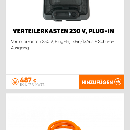
VERTEILERKASTEN 230 V, PLUG-IN
Verteilerkasten 230 V, Plug-In, 1xEin/1xAus + Schuko-
Ausgang
487
€
HINZUFÜGEN
EXKL. 17 % MWST.