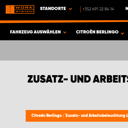
STANDORTE
+352 691 22 84 14
FAHRZEUG AUSWÄHLEN
CITROËN BERLINGO
ERGEBNISSE ANZEIGEN -
351
ARTIKEL
ZUSATZ- UND ARBEI
Citroën Berlingo
/
Zusatz- und Arbeitsbeleuchtung 