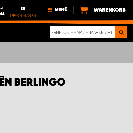
nkl.
DE
WARENKORB
MENÜ
xkl.
SPRACH ÄNDERN
DE
FR
NEWS
HTTPS://WWW.WORKSYSTEM.LU/DE/NACH
LU
ÜBER UNS
OËN BERLINGO