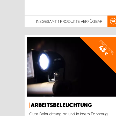
INSGESAMT
1 PRODUKTE
VERFÜGBAR
PREISBEISPIEL
43
€
ARBEITSBELEUCHTUNG
Gute Beleuchtung an und in Ihrem Fahrzeug