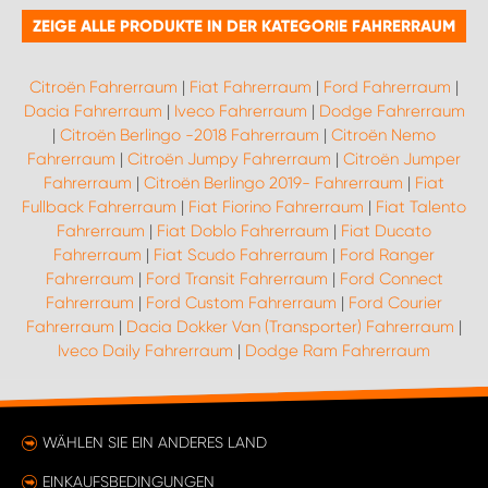
ZEIGE ALLE PRODUKTE IN DER KATEGORIE FAHRERRAUM
Citroën Fahrerraum
|
Fiat Fahrerraum
|
Ford Fahrerraum
|
Dacia Fahrerraum
|
Iveco Fahrerraum
|
Dodge Fahrerraum
|
Citroën Berlingo -2018 Fahrerraum
|
Citroën Nemo
Fahrerraum
|
Citroën Jumpy Fahrerraum
|
Citroën Jumper
Fahrerraum
|
Citroën Berlingo 2019- Fahrerraum
|
Fiat
Fullback Fahrerraum
|
Fiat Fiorino Fahrerraum
|
Fiat Talento
Fahrerraum
|
Fiat Doblo Fahrerraum
|
Fiat Ducato
Fahrerraum
|
Fiat Scudo Fahrerraum
|
Ford Ranger
Fahrerraum
|
Ford Transit Fahrerraum
|
Ford Connect
Fahrerraum
|
Ford Custom Fahrerraum
|
Ford Courier
Fahrerraum
|
Dacia Dokker Van (Transporter) Fahrerraum
|
Iveco Daily Fahrerraum
|
Dodge Ram Fahrerraum
WÄHLEN SIE EIN ANDERES LAND
EINKAUFSBEDINGUNGEN