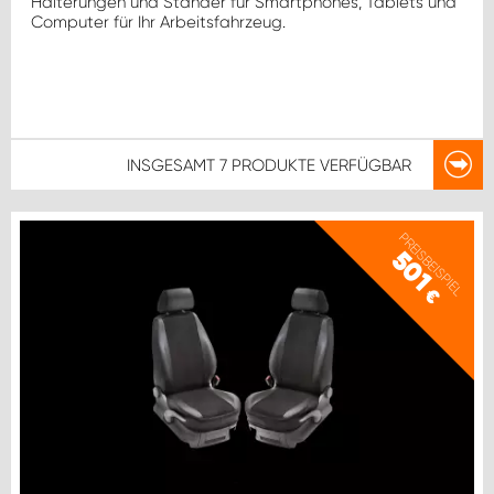
Halterungen und Ständer für Smartphones, Tablets und
Computer für Ihr Arbeitsfahrzeug.
INSGESAMT
7 PRODUKTE
VERFÜGBAR
PREISBEISPIEL
501
€