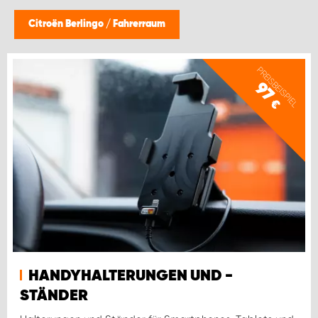
Citroën Berlingo
/
Fahrerraum
PREISBEISPIEL
97
€
HANDYHALTERUNGEN UND -
STÄNDER