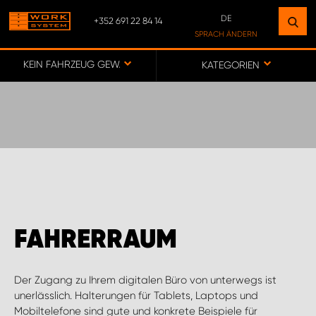
DE
+352 691 22 84 14
FINDEN SIE EINEN STANDORT
SPRACH ÄNDERN
IN IHRER NÄHE
DE
KEIN FAHRZEUG GEWÄHLT
KATEGORIEN
FR
ZUR KARTE
CUSTOMER SERVICE LUXEMBOURG
FAHRERRAUM
Der Zugang zu Ihrem digitalen Büro von unterwegs ist
unerlässlich. Halterungen für Tablets, Laptops und
Mobiltelefone sind gute und konkrete Beispiele für