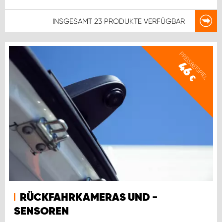
INSGESAMT
23 PRODUKTE
VERFÜGBAR
PREISBEISPIEL
46
€
RÜCKFAHRKAMERAS UND -
SENSOREN