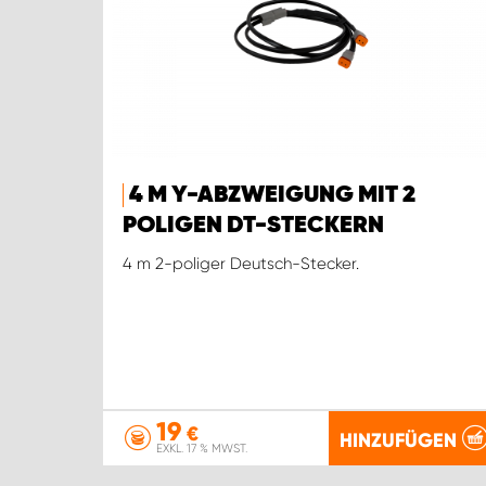
4 M Y-ABZWEIGUNG MIT 2
POLIGEN DT-STECKERN
4 m 2-poliger Deutsch-Stecker.
19
€
HINZUFÜGEN
EXKL. 17 % MWST.