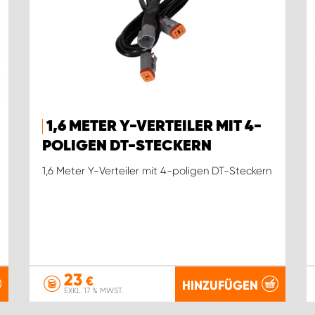
1,6 METER Y-VERTEILER MIT 4-
POLIGEN DT-STECKERN
1,6 Meter Y-Verteiler mit 4-poligen DT-Steckern
23
€
HINZUFÜGEN
EXKL. 17 % MWST.