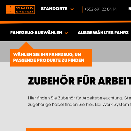
STANDORTE
+352 691 22 84 14
FAHRZEUG AUSWÄHLEN
AUSGEWÄHLTES FAHRZ
ERGEBNISSE ANZEIGEN -
1878
WÄHLEN SIE IHR FAHRZEUG, UM
ARTIKEL
PASSENDE PRODUKTE ZU FINDEN
ZUBEHÖR FÜR ARBE
Hier finden Sie Zubehör für Arbeitsbeleuchtung. S
zugehörige Kabel finden Sie hier. Bei Work System f