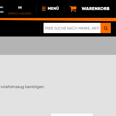
nkl.
DE
WARENKORB
MENÜ
xkl.
SPRACH ÄNDERN
DE
FR
NEWS
HTTPS://WWW.WORKSYSTEM.LU/DE/NACH
LU
ÜBER UNS
ervicefahrzeug benötigen.