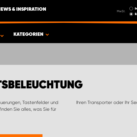
I
NEWS & INSPIRATION
MwSt.
E
EUG
KATEGORIEN
ITSBELEUCHTUNG
teuerungen, Tastenfelder und
Ihren Transporter oder Ihr S
inden Sie alles, was Sie für