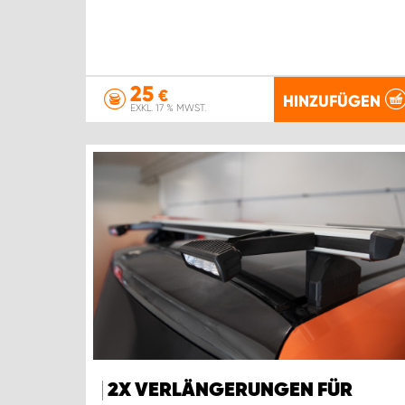
25
€
HINZUFÜGEN
EXKL. 17 % MWST.
2X VERLÄNGERUNGEN FÜR