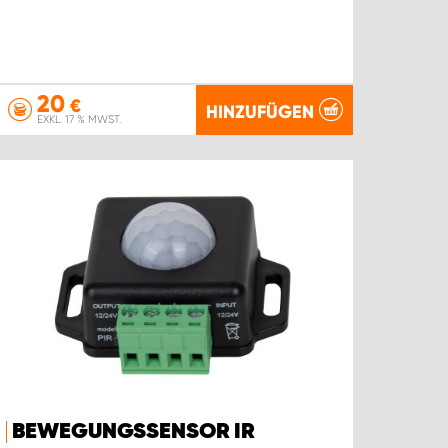
20
€
HINZUFÜGEN
EXKL. 17 % MWST.
BEWEGUNGSSENSOR IR