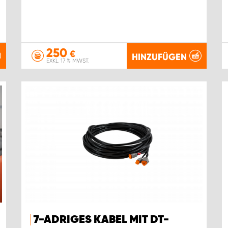
250
€
HINZUFÜGEN
EXKL. 17 % MWST.
7-ADRIGES KABEL MIT DT-