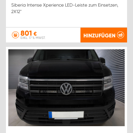
Siberia Intense Xperience LED-Leiste zum Einsetzen,
2X12''
801
€
HINZUFÜGEN
EXKL. 17 % MWST.