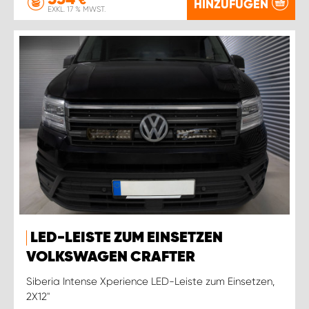
€
HINZUFÜGEN
EXKL. 17 % MWST.
LED-LEISTE ZUM EINSETZEN
VOLKSWAGEN CRAFTER
Siberia Intense Xperience LED-Leiste zum Einsetzen,
2X12''