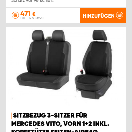
Schutz vor Verschleiß
471
€
HINZUFÜGEN
EXKL. 17 % MWST.
SITZBEZUG 3-SITZER FÜR
MERCEDES VITO, VORN 1+2 INKL.