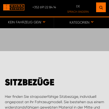
DE
+352 691 22 84 14
FINDEN SIE EINEN STANDORT
SPRACH ÄNDERN
IN IHRER NÄHE
DE
KEIN FAHRZEUG GEWÄHLT
KATEGORIEN
FR
ZUR KARTE
CUSTOMER SERVICE LUXEMBOURG
SITZBEZÜGE
Hier finden Sie strapazierfähige Sitzbezüge, individuell
angepasst an Ihr Fahrzeugmodell. Sie bestehen aus einem
widerstandsfähigen gewebten Material in der Mitte und