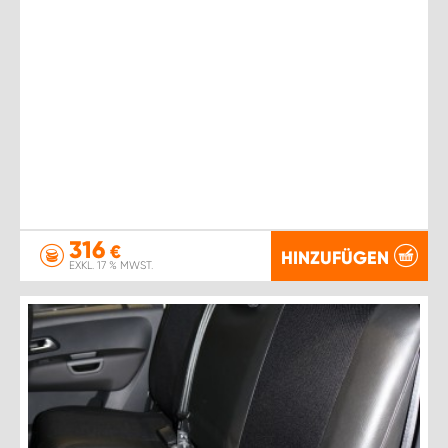
316
€
HINZUFÜGEN
EXKL. 17 % MWST.