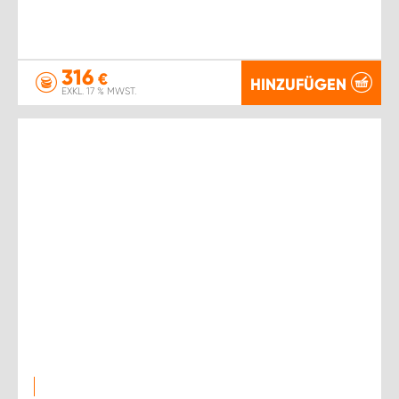
316
€
HINZUFÜGEN
EXKL. 17 % MWST.