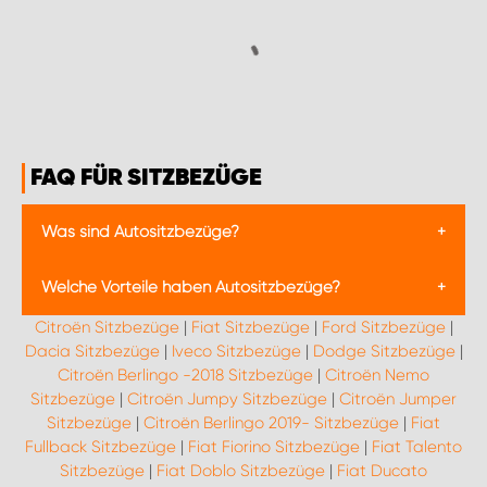
FAQ FÜR SITZBEZÜGE
Was sind Autositzbezüge?
Autositzbezüge sind spezielle Überzüge, die über die
Welche Vorteile haben Autositzbezüge?
Originalsitze eines Fahrzeugs gezogen werden. Sie
dienen dem Schutz der originalen Sitzpolsterung vor
Citroën Sitzbezüge
|
Fiat Sitzbezüge
|
Ford Sitzbezüge
|
Autositzbezüge bieten zahlreiche Vorteile: Sie
Abnutzung, Schmutz und Beschädigungen.
Dacia Sitzbezüge
|
Iveco Sitzbezüge
|
Dodge Sitzbezüge
|
schützen die originalen Sitze vor Verschmutzungen,
Autositzbezüge gibt es in verschiedenen Materialien
Citroën Berlingo -2018 Sitzbezüge
|
Citroën Nemo
Abnutzung und Schäden, was den
wie Stoff, Leder und Kunstleder sowie in
Wiederverkaufswert des Fahrzeugs erhöhen kann.
Sitzbezüge
|
Citroën Jumpy Sitzbezüge
|
Citroën Jumper
unterschiedlichen Designs, um den Innenraum eines
Zudem ermöglichen sie eine individuelle Gestaltung
Sitzbezüge
|
Citroën Berlingo 2019- Sitzbezüge
|
Fiat
Fahrzeugs individuell zu gestalten.
des Fahrzeuginnenraums und verbessern den
Fullback Sitzbezüge
|
Fiat Fiorino Sitzbezüge
|
Fiat Talento
Sitzkomfort. Durch den Einsatz von waschbaren
Sitzbezüge
|
Fiat Doblo Sitzbezüge
|
Fiat Ducato
Materialien lassen sich Autositzbezüge leicht reinigen,