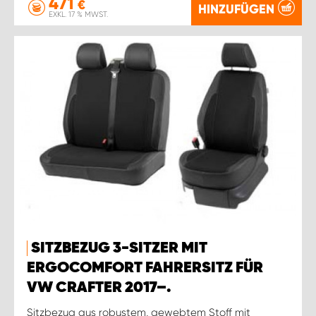
471
€
HINZUFÜGEN
EXKL. 17 % MWST.
SITZBEZUG 3-SITZER MIT
ERGOCOMFORT FAHRERSITZ FÜR
VW CRAFTER 2017–.
Sitzbezug aus robustem, gewebtem Stoff mit