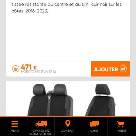
tissée résistante au centre et au similicuir noir sur les
côtés. 2016-2023.
471
€
AJOUTER
HORS TAXES (TVA 17 %)
MENU
CHOISISSEZ
CONTACT
CHAT
PANIER
VOTRE VÉHICULE