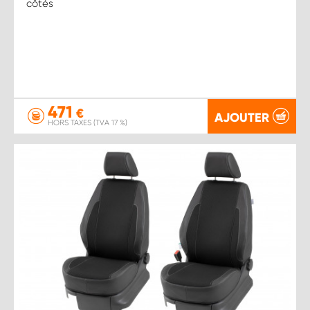
côtés
471
€
AJOUTER
HORS TAXES (TVA 17 %)