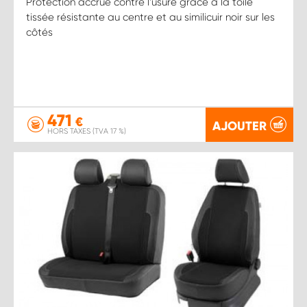
Protection accrue contre l’usure grâce à la toile
tissée résistante au centre et au similicuir noir sur les
côtés
471
€
AJOUTER
HORS TAXES (TVA 17 %)