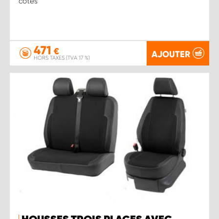
côtés
471
€
AJOUTER
HORS TAXES (TVA 17 %)