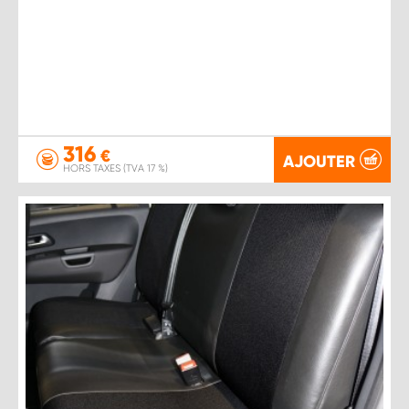
316
€
AJOUTER
HORS TAXES (TVA 17 %)