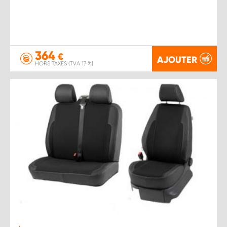
364
€
AJOUTER
HORS TAXES (TVA 17 %)