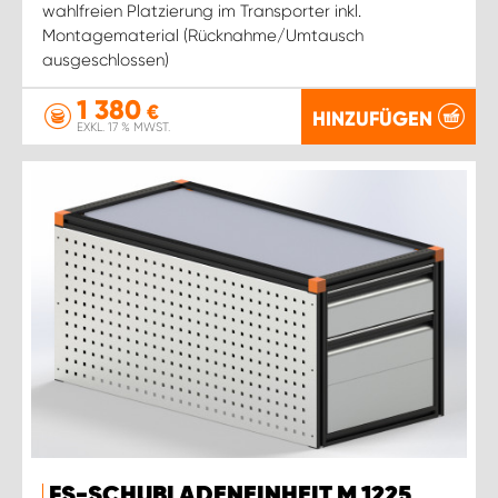
wahlfreien Platzierung im Transporter inkl.
Montagematerial (Rücknahme/Umtausch
ausgeschlossen)
1 380
€
HINZUFÜGEN
EXKL. 17 % MWST.
FS-SCHUBLADENEINHEIT M 1225