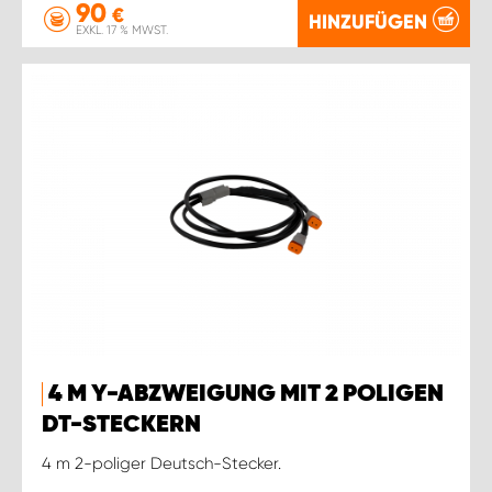
90
€
HINZUFÜGEN
EXKL. 17 % MWST.
4 M Y-ABZWEIGUNG MIT 2 POLIGEN
DT-STECKERN
4 m 2-poliger Deutsch-Stecker.