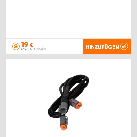
19
€
HINZUFÜGEN
EXKL. 17 % MWST.