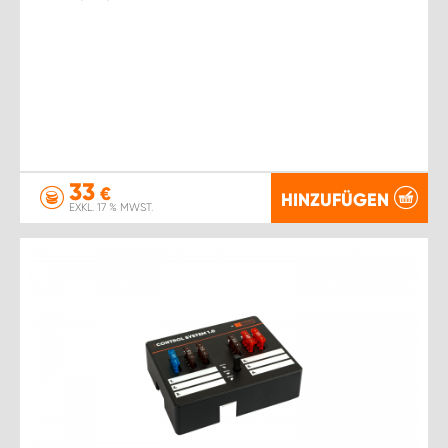
33
€
HINZUFÜGEN
EXKL. 17 % MWST.