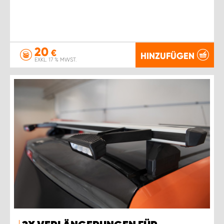
20
€
HINZUFÜGEN
EXKL. 17 % MWST.