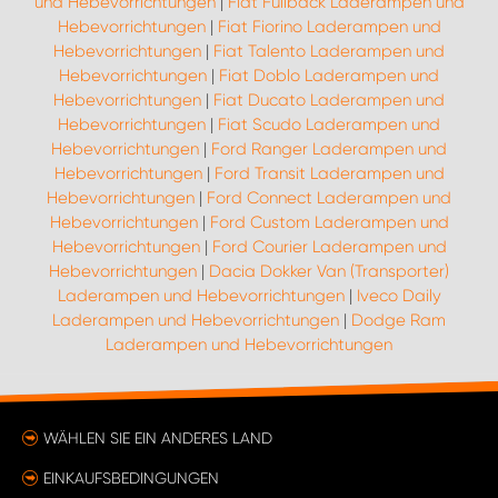
und Hebevorrichtungen
|
Fiat Fullback Laderampen und
Hebevorrichtungen
|
Fiat Fiorino Laderampen und
Hebevorrichtungen
|
Fiat Talento Laderampen und
Hebevorrichtungen
|
Fiat Doblo Laderampen und
Hebevorrichtungen
|
Fiat Ducato Laderampen und
Hebevorrichtungen
|
Fiat Scudo Laderampen und
Hebevorrichtungen
|
Ford Ranger Laderampen und
Hebevorrichtungen
|
Ford Transit Laderampen und
Hebevorrichtungen
|
Ford Connect Laderampen und
Hebevorrichtungen
|
Ford Custom Laderampen und
Hebevorrichtungen
|
Ford Courier Laderampen und
Hebevorrichtungen
|
Dacia Dokker Van (Transporter)
Laderampen und Hebevorrichtungen
|
Iveco Daily
Laderampen und Hebevorrichtungen
|
Dodge Ram
Laderampen und Hebevorrichtungen
WÄHLEN SIE EIN ANDERES LAND
EINKAUFSBEDINGUNGEN