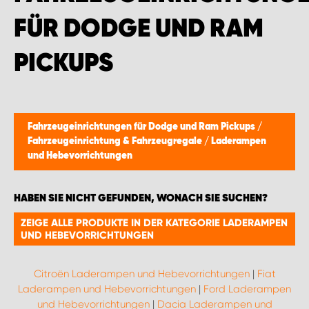
FÜR DODGE UND RAM
PICKUPS
Fahrzeugeinrichtungen für Dodge und Ram Pickups
/
Fahrzeugeinrichtung & Fahrzeugregale
/
Laderampen
und Hebevorrichtungen
HABEN SIE NICHT GEFUNDEN, WONACH SIE SUCHEN?
ZEIGE ALLE PRODUKTE IN DER KATEGORIE LADERAMPEN
UND HEBEVORRICHTUNGEN
Citroën Laderampen und Hebevorrichtungen
|
Fiat
Laderampen und Hebevorrichtungen
|
Ford Laderampen
und Hebevorrichtungen
|
Dacia Laderampen und