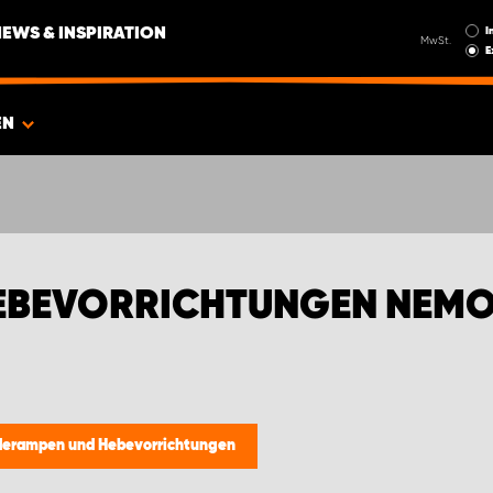
I
NEWS & INSPIRATION
MwSt.
E
EN
EBEVORRICHTUNGEN NEM
derampen und Hebevorrichtungen