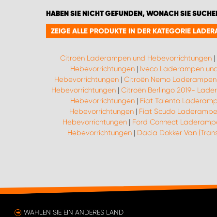
HABEN SIE NICHT GEFUNDEN, WONACH SIE SUCHE
ZEIGE ALLE PRODUKTE IN DER KATEGORIE LAD
Citroën Laderampen und Hebevorrichtungen
|
Hebevorrichtungen
|
Iveco Laderampen und
Hebevorrichtungen
|
Citroën Nemo Laderampen 
Hebevorrichtungen
|
Citroën Berlingo 2019- Lad
Hebevorrichtungen
|
Fiat Talento Laderam
Hebevorrichtungen
|
Fiat Scudo Laderampe
Hebevorrichtungen
|
Ford Connect Laderampe
Hebevorrichtungen
|
Dacia Dokker Van (Tra
WÄHLEN SIE EIN ANDERES LAND