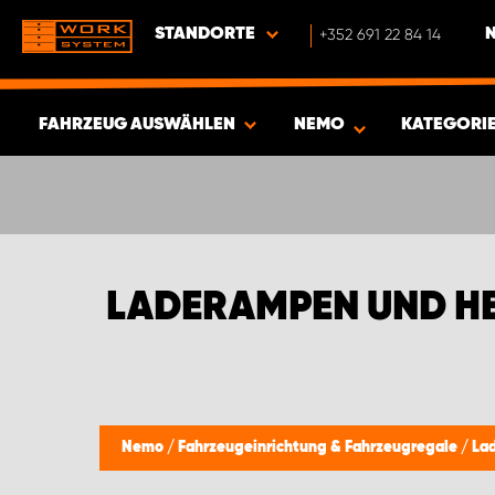
STANDORTE
+352 691 22 84 14
FAHRZEUG AUSWÄHLEN
NEMO
KATEGORI
ERGEBNISSE ANZEIGEN -
342
ARTIKEL
LADERAMPEN UND H
Nemo
/
Fahrzeugeinrichtung & Fahrzeugregale
/
La