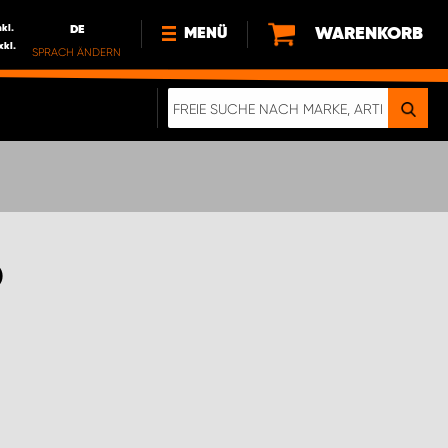
nkl.
DE
WARENKORB
MENÜ
xkl.
SPRACH ÄNDERN
DE
FR
NEWS
HTTPS://WWW.WORKSYSTEM.LU/DE/NACH
LU
ÜBER UNS
O