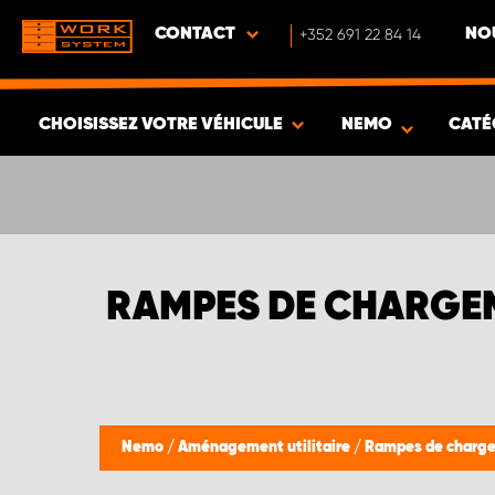
CONTACT
+352 691 22 84 14
NO
CHOISISSEZ VOTRE VÉHICULE
NEMO
CATÉ
VOIR LES RÉSULTATS -
342
ARTICLES
RAMPES DE CHARGEM
Nemo
/
Aménagement utilitaire
/
Rampes de chargem