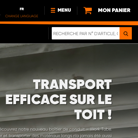
FR
MON PANIER
MENU
.
CHANGE LANGUAGE
DE
FR
NOUVEAUTÉS
DURABILITE
À PROPOS DE NOUS
TRANSPORT
EFFICACE SUR LE
TOIT !
écouvrez notre nouveau boîtier de conduit – Work Tube.
r et transporter des matériaux longs n’a jamais été aussi