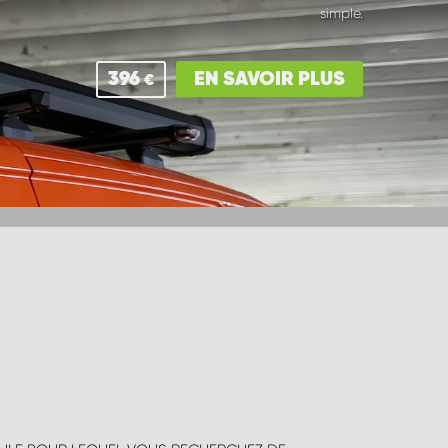
simple.
396
EN SAVOIR PLUS
€