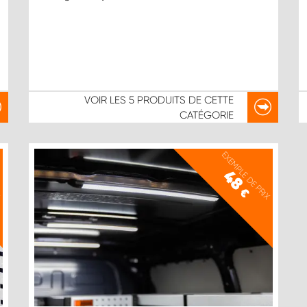
VOIR LES
5 PRODUITS
DE CETTE
CATÉGORIE
X
EXEMPLE DE PRIX
48
€