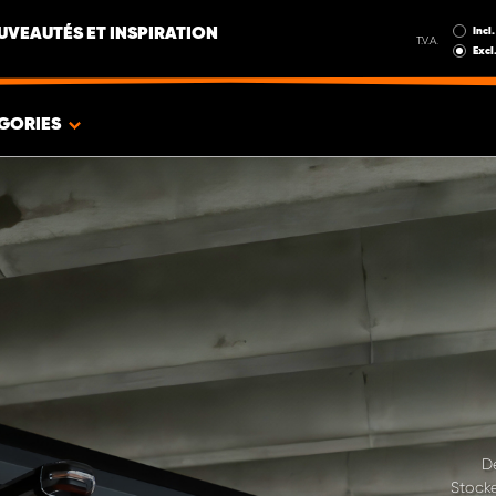
Incl.
UVEAUTÉS ET INSPIRATION
T.V.A.
Excl
GORIES
D
Stocke