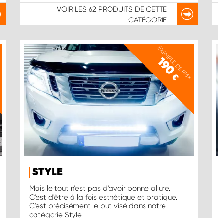
VOIR LES
62 PRODUITS
DE CETTE
CATÉGORIE
X
EXEMPLE DE PRIX
190
€
STYLE
Mais le tout n'est pas d'avoir bonne allure.
C'est d'être à la fois esthétique et pratique.
C'est précisément le but visé dans notre
catégorie Style.