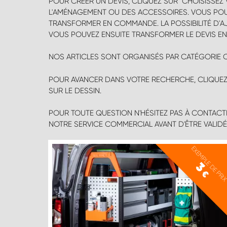
POUR CRÉER UN DEVIS, CLIQUEZ SUR "CHOISISSEZ
L'AMÉNAGEMENT OU DES ACCESSOIRES. VOUS POUV
TRANSFORMER EN COMMANDE. LA POSSIBILITÉ D'AJO
VOUS POUVEZ ENSUITE TRANSFORMER LE DEVIS E
NOS ARTICLES SONT ORGANISÉS PAR CATÉGORIE 
POUR AVANCER DANS VOTRE RECHERCHE, CLIQUEZ
SUR LE DESSIN.
POUR TOUTE QUESTION N'HÉSITEZ PAS À CONTACT
NOTRE SERVICE COMMERCIAL AVANT D'ÊTRE VALID
EXEMPLE DE PRI
3
€