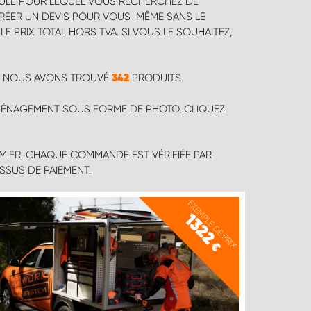
ICULE POUR LEQUEL VOUS RECHERCHEZ DE
CRÉER UN DEVIS POUR VOUS-MÊME SANS LE
E PRIX TOTAL HORS TVA. SI VOUS LE SOUHAITEZ,
N, NOUS AVONS TROUVÉ
PRODUITS.
342
AMÉNAGEMENT SOUS FORME DE PHOTO, CLIQUEZ
M.FR. CHAQUE COMMANDE EST VÉRIFIÉE PAR
SSUS DE PAIEMENT.
EXEMPLE DE PRIX
1322
€