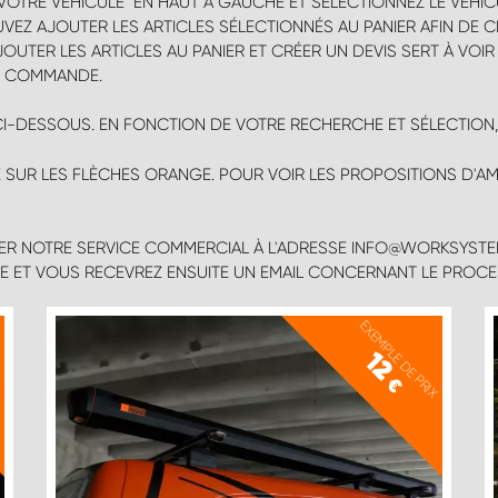
 VOTRE VÉHICULE" EN HAUT À GAUCHE ET SÉLECTIONNEZ LE VÉH
EZ AJOUTER LES ARTICLES SÉLECTIONNÉS AU PANIER AFIN DE 
UTER LES ARTICLES AU PANIER ET CRÉER UN DEVIS SERT À VOIR L
N COMMANDE.
CI-DESSOUS. EN FONCTION DE VOTRE RECHERCHE ET SÉLECTIO
 SUR LES FLÈCHES ORANGE. POUR VOIR LES PROPOSITIONS D'
ER NOTRE SERVICE COMMERCIAL À L'ADRESSE INFO@WORKSYSTE
ÉE ET VOUS RECEVREZ ENSUITE UN EMAIL CONCERNANT LE PROCE
X
EXEMPLE DE PRIX
12
€