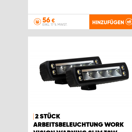
56
€
HINZUFÜGEN
EXKL. 17 % MWST.
2 STÜCK
ARBEITSBELEUCHTUNG WORK