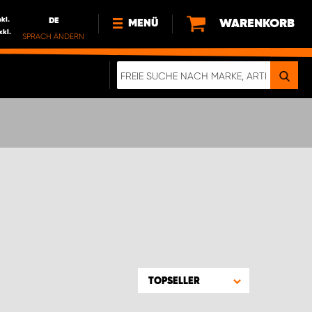
nkl.
DE
WARENKORB
MENÜ
xkl.
SPRACH ÄNDERN
DE
FR
NEWS
HTTPS://WWW.WORKSYSTEM.LU/DE/NACH
LU
ÜBER UNS
TOPSELLER