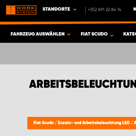
STANDORTE
+352 691 22 84 14
FAHRZEUG AUSWÄHLEN
FIAT SCUDO
KATE
ERGEBNISSE ANZEIGEN -
418
ARTIKEL
ARBEITSBELEUCHTUN
Fiat Scudo
/
Zusatz- und Arbeitsbeleuchtung LED
/