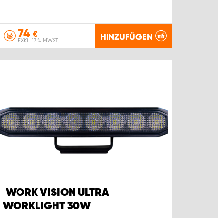
74
€
HINZUFÜGEN
EXKL. 17 % MWST.
WORK VISION ULTRA
WORKLIGHT 30W