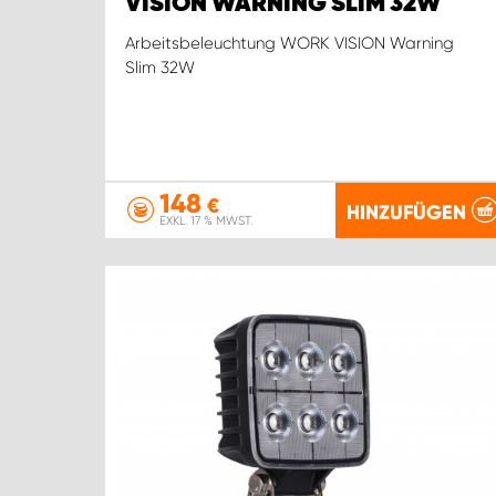
VISION WARNING SLIM 32W
Arbeitsbeleuchtung WORK VISION Warning
Slim 32W
148
€
HINZUFÜGEN
EXKL. 17 % MWST.