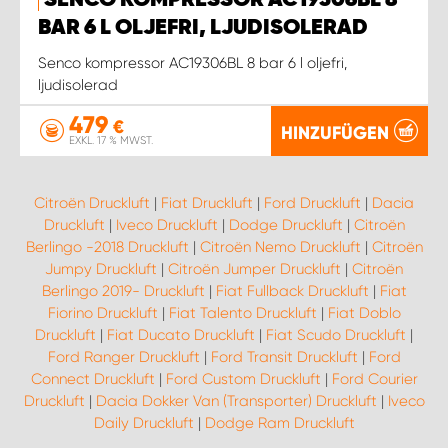
SENCO KOMPRESSOR AC19306BL 8
BAR 6 L OLJEFRI, LJUDISOLERAD
Senco kompressor AC19306BL 8 bar 6 l oljefri,
ljudisolerad
479
€
HINZUFÜGEN
EXKL. 17 % MWST.
Citroën Druckluft
|
Fiat Druckluft
|
Ford Druckluft
|
Dacia
Druckluft
|
Iveco Druckluft
|
Dodge Druckluft
|
Citroën
Berlingo -2018 Druckluft
|
Citroën Nemo Druckluft
|
Citroën
Jumpy Druckluft
|
Citroën Jumper Druckluft
|
Citroën
Berlingo 2019- Druckluft
|
Fiat Fullback Druckluft
|
Fiat
Fiorino Druckluft
|
Fiat Talento Druckluft
|
Fiat Doblo
Druckluft
|
Fiat Ducato Druckluft
|
Fiat Scudo Druckluft
|
Ford Ranger Druckluft
|
Ford Transit Druckluft
|
Ford
Connect Druckluft
|
Ford Custom Druckluft
|
Ford Courier
Druckluft
|
Dacia Dokker Van (Transporter) Druckluft
|
Iveco
Daily Druckluft
|
Dodge Ram Druckluft