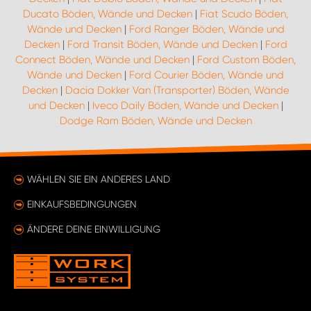
Ducato Böden, Wände und Decken
|
Fiat Scudo Böden,
Wände und Decken
|
Ford Ranger Böden, Wände und
Decken
|
Ford Transit Böden, Wände und Decken
|
Ford
Connect Böden, Wände und Decken
|
Ford Custom Böden,
Wände und Decken
|
Ford Courier Böden, Wände und
Decken
|
Dacia Dokker Van (Transporter) Böden, Wände
und Decken
|
Iveco Daily Böden, Wände und Decken
|
Dodge Ram Böden, Wände und Decken
WÄHLEN SIE EIN ANDERES LAND
EINKAUFSBEDINGUNGEN
ÄNDERE DEINE EINWILLIGUNG