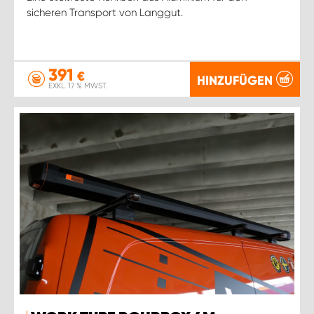
sicheren Transport von Langgut.
391
€
HINZUFÜGEN
EXKL. 17 % MWST.