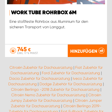
WORK TUBE ROHRBOX 6M
Eine stoßfeste Rohrbox aus Aluminium für den
sicheren Transport von Langgut.
745
€
HINZUFÜGEN
EXKL. 17 % MWST.
Citroën Zubehör für Dachausrüstung
|
Fiat Zubehör für
Dachausrüstung
|
Ford Zubehör für Dachausrüstung
|
Dacia Zubehör für Dachausrüstung
|
Iveco Zubehör für
Dachausrüstung
|
Dodge Zubehör für Dachausrüstung
|
Citroën Berlingo -2018 Zubehör für Dachausrüstung
|
Citroën Nemo Zubehör für Dachausrüstung
|
Citroën
Jumpy Zubehör für Dachausrüstung
|
Citroën Jumper
Zubehör für Dachausrüstung
|
Citroën Berlingo 2019-
Zubehör für Dachausrüstung
|
Fiat Fullback Zubehör für