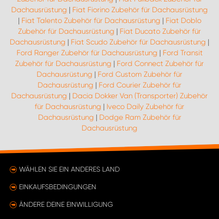
Dachausrüstung
|
Fiat Fiorino Zubehör für Dachausrüstung
|
Fiat Talento Zubehör für Dachausrüstung
|
Fiat Doblo
Zubehör für Dachausrüstung
|
Fiat Ducato Zubehör für
Dachausrüstung
|
Fiat Scudo Zubehör für Dachausrüstung
|
Ford Ranger Zubehör für Dachausrüstung
|
Ford Transit
Zubehör für Dachausrüstung
|
Ford Connect Zubehör für
Dachausrüstung
|
Ford Custom Zubehör für
Dachausrüstung
|
Ford Courier Zubehör für
Dachausrüstung
|
Dacia Dokker Van (Transporter) Zubehör
für Dachausrüstung
|
Iveco Daily Zubehör für
Dachausrüstung
|
Dodge Ram Zubehör für
Dachausrüstung
WÄHLEN SIE EIN ANDERES LAND
EINKAUFSBEDINGUNGEN
ÄNDERE DEINE EINWILLIGUNG