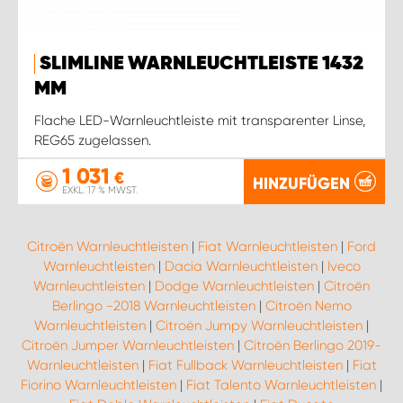
SLIMLINE WARNLEUCHTLEISTE 1432
MM
Flache LED-Warnleuchtleiste mit transparenter Linse,
REG65 zugelassen.
1 031
€
HINZUFÜGEN
EXKL. 17 % MWST.
Citroën Warnleuchtleisten
|
Fiat Warnleuchtleisten
|
Ford
Warnleuchtleisten
|
Dacia Warnleuchtleisten
|
Iveco
Warnleuchtleisten
|
Dodge Warnleuchtleisten
|
Citroën
Berlingo -2018 Warnleuchtleisten
|
Citroën Nemo
Warnleuchtleisten
|
Citroën Jumpy Warnleuchtleisten
|
Citroën Jumper Warnleuchtleisten
|
Citroën Berlingo 2019-
Warnleuchtleisten
|
Fiat Fullback Warnleuchtleisten
|
Fiat
Fiorino Warnleuchtleisten
|
Fiat Talento Warnleuchtleisten
|