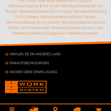
Fiat Doblo Warnleuchtleisten
|
Fiat Ducato
Warnleuchtleisten
|
Fiat Scudo Warnleuchtleisten
|
Ford
Ranger Warnleuchtleisten
|
Ford Transit Warnleuchtleisten
|
Ford Connect Warnleuchtleisten
|
Ford Custom
Warnleuchtleisten
|
Ford Courier Warnleuchtleisten
|
Dacia
Dokker Van (Transporter) Warnleuchtleisten
|
Iveco Daily
Warnleuchtleisten
|
Dodge Ram Warnleuchtleisten
WÄHLEN SIE EIN ANDERES LAND
EINKAUFSBEDINGUNGEN
ÄNDERE DEINE EINWILLIGUNG