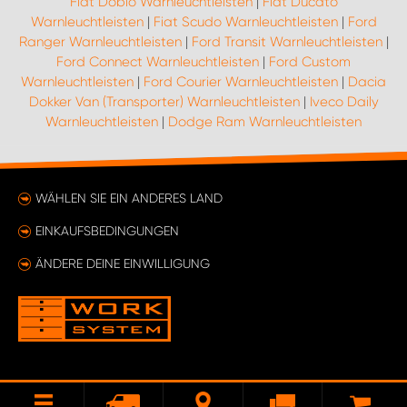
Fiat Doblo Warnleuchtleisten
|
Fiat Ducato
Warnleuchtleisten
|
Fiat Scudo Warnleuchtleisten
|
Ford
Ranger Warnleuchtleisten
|
Ford Transit Warnleuchtleisten
|
Ford Connect Warnleuchtleisten
|
Ford Custom
Warnleuchtleisten
|
Ford Courier Warnleuchtleisten
|
Dacia
Dokker Van (Transporter) Warnleuchtleisten
|
Iveco Daily
Warnleuchtleisten
|
Dodge Ram Warnleuchtleisten
WÄHLEN SIE EIN ANDERES LAND
EINKAUFSBEDINGUNGEN
ÄNDERE DEINE EINWILLIGUNG