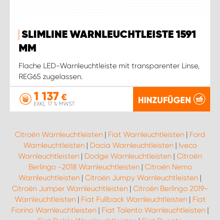
SLIMLINE WARNLEUCHTLEISTE 1591
MM
Flache LED-Warnleuchtleiste mit transparenter Linse,
REG65 zugelassen.
1 137
€
HINZUFÜGEN
EXKL. 17 % MWST.
Citroën Warnleuchtleisten
|
Fiat Warnleuchtleisten
|
Ford
Warnleuchtleisten
|
Dacia Warnleuchtleisten
|
Iveco
Warnleuchtleisten
|
Dodge Warnleuchtleisten
|
Citroën
Berlingo -2018 Warnleuchtleisten
|
Citroën Nemo
Warnleuchtleisten
|
Citroën Jumpy Warnleuchtleisten
|
Citroën Jumper Warnleuchtleisten
|
Citroën Berlingo 2019-
Warnleuchtleisten
|
Fiat Fullback Warnleuchtleisten
|
Fiat
Fiorino Warnleuchtleisten
|
Fiat Talento Warnleuchtleisten
|