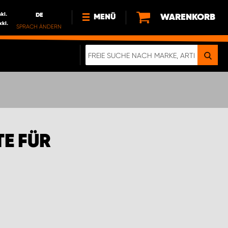
nkl.
DE
WARENKORB
MENÜ
xkl.
SPRACH ÄNDERN
DE
FR
NEWS
HTTPS://WWW.WORKSYSTEM.LU/DE/NACH
LU
ÜBER UNS
E FÜR