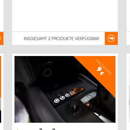
INSGESAMT
2 PRODUKTE
VERFÜGBAR
PREISBEISPIEL
9
€