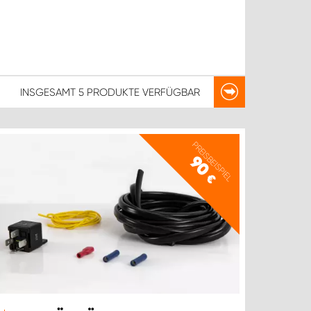
INSGESAMT
5 PRODUKTE
VERFÜGBAR
PREISBEISPIEL
90
€