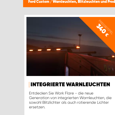
Ford Custom
/
Warnleuchten, Blitzleuchten und Prod
PREISBEISPIEL
340
€
INTEGRIERTE WARNLEUCHTEN
Entdecken Sie Work Flare - die neue
Generation von integrierten Warnleuchten, die
sowohl Blitzlichter als auch rotierende Lichter
ersetzen.