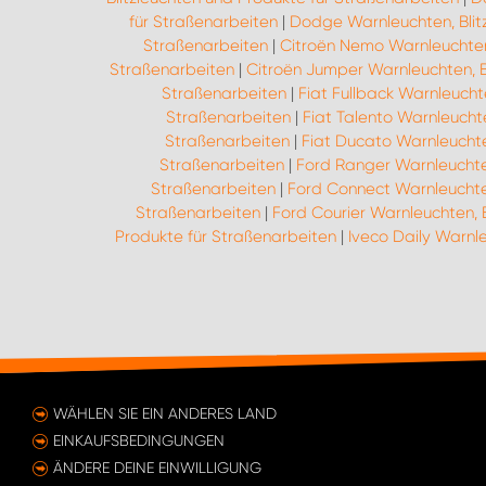
für Straßenarbeiten
|
Dodge Warnleuchten, Blit
Straßenarbeiten
|
Citroën Nemo Warnleuchten,
Straßenarbeiten
|
Citroën Jumper Warnleuchten, B
Straßenarbeiten
|
Fiat Fullback Warnleucht
Straßenarbeiten
|
Fiat Talento Warnleucht
Straßenarbeiten
|
Fiat Ducato Warnleuchte
Straßenarbeiten
|
Ford Ranger Warnleuchten
Straßenarbeiten
|
Ford Connect Warnleuchten
Straßenarbeiten
|
Ford Courier Warnleuchten, 
Produkte für Straßenarbeiten
|
Iveco Daily Warnle
WÄHLEN SIE EIN ANDERES LAND
EINKAUFSBEDINGUNGEN
ÄNDERE DEINE EINWILLIGUNG