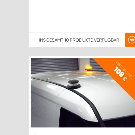
INSGESAMT
10 PRODUKTE
VERFÜGBAR
PREISBEISPIEL
108
€