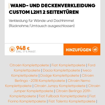
WAND- UND DECKENVERKLEIDUNG
CUSTOM L2H1 2 SEITENTÜREN
Verkleidung für Wände und Dachhimmel
(Rücknahme/Umtausch ausgeschlossen)
948
€
HINZUFÜGEN
EXKL. 17 % MWST.
Citroën Komplettpakete
|
Fiat Komplettpakete
|
Ford
Komplettpakete
|
Dacia Komplettpakete
|
Iveco
Komplettpakete
|
Dodge Komplettpakete
|
Citroën
Berlingo -2018 Komplettpakete
|
Citroën Nemo
Komplettpakete
|
Citroën Jumpy Komplettpakete
|
Citroën
Jumper Komplettpakete
|
Citroën Berlingo 2019-
Komplettpakete
|
Fiat Fullback Komplettpakete
|
Fiat
Fiorino Komplettpakete
|
Fiat Talento Komplettpakete
|