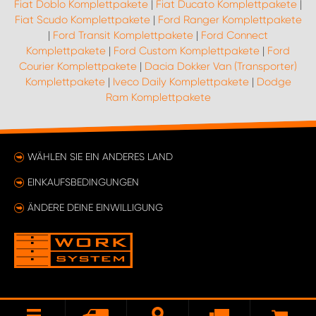
Fiat Doblo Komplettpakete
|
Fiat Ducato Komplettpakete
|
Fiat Scudo Komplettpakete
|
Ford Ranger Komplettpakete
|
Ford Transit Komplettpakete
|
Ford Connect
Komplettpakete
|
Ford Custom Komplettpakete
|
Ford
Courier Komplettpakete
|
Dacia Dokker Van (Transporter)
Komplettpakete
|
Iveco Daily Komplettpakete
|
Dodge
Ram Komplettpakete
WÄHLEN SIE EIN ANDERES LAND
EINKAUFSBEDINGUNGEN
ÄNDERE DEINE EINWILLIGUNG