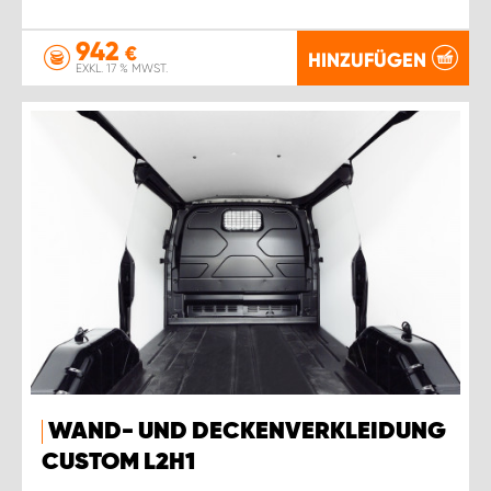
942
€
HINZUFÜGEN
EXKL. 17 % MWST.
WAND- UND DECKENVERKLEIDUNG
CUSTOM L2H1