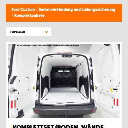
Ford Custom
/
Seitenverkleidung und Ladungssicherung
/
Komplettpakete
TOPSELLER
KOMPLETTSET (BODEN, WÄNDE,