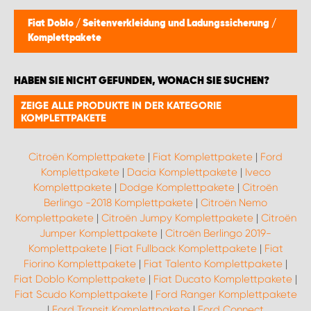
Fiat Doblo
/
Seitenverkleidung und Ladungssicherung
/
Komplettpakete
HABEN SIE NICHT GEFUNDEN, WONACH SIE SUCHEN?
ZEIGE ALLE PRODUKTE IN DER KATEGORIE
KOMPLETTPAKETE
Citroën Komplettpakete
|
Fiat Komplettpakete
|
Ford
Komplettpakete
|
Dacia Komplettpakete
|
Iveco
Komplettpakete
|
Dodge Komplettpakete
|
Citroën
Berlingo -2018 Komplettpakete
|
Citroën Nemo
Komplettpakete
|
Citroën Jumpy Komplettpakete
|
Citroën
Jumper Komplettpakete
|
Citroën Berlingo 2019-
Komplettpakete
|
Fiat Fullback Komplettpakete
|
Fiat
Fiorino Komplettpakete
|
Fiat Talento Komplettpakete
|
Fiat Doblo Komplettpakete
|
Fiat Ducato Komplettpakete
|
Fiat Scudo Komplettpakete
|
Ford Ranger Komplettpakete
|
Ford Transit Komplettpakete
|
Ford Connect