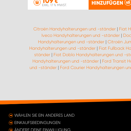
109
€
HINZUFÜGEN
EXKL. 17 % MWST.
Citroën Handyhalterungen und -ständer
|
Fiat 
Iveco Handyhalterungen und -ständer
|
Dod
Handyhalterungen und -ständer
|
Citroën Ju
Handyhalterungen und -ständer
|
Fiat Fullback 
ständer
|
Fiat Doblo Handyhalterungen und -s
Handyhalterungen und -ständer
|
Ford Transit 
und -ständer
|
Ford Courier Handyhalterungen un
WÄHLEN SIE EIN ANDERES LAND
EINKAUFSBEDINGUNGEN
ÄNDERE DEINE EINWILLIGUNG