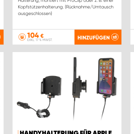
Halterung, montiert mit ProClip oder z. B. einer
Kopfstützenhalterung. (Rücknahme/Umtausch
ausgeschlossen)
104
€
HINZUFÜGEN
EXKL. 17 % MWST.
HANDYHALTERUNG FÜR APPLE