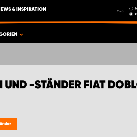
I
NEWS & INSPIRATION
MwSt.
E
GORIEN
UND -STÄNDER FIAT DOB
tänder