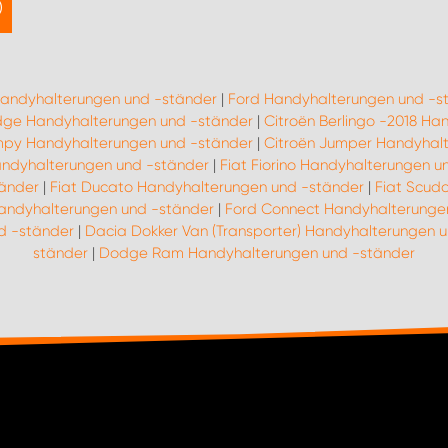
Handyhalterungen und -ständer
|
Ford Handyhalterungen und -s
ge Handyhalterungen und -ständer
|
Citroën Berlingo -2018 H
mpy Handyhalterungen und -ständer
|
Citroën Jumper Handyhal
Handyhalterungen und -ständer
|
Fiat Fiorino Handyhalterungen u
tänder
|
Fiat Ducato Handyhalterungen und -ständer
|
Fiat Scud
Handyhalterungen und -ständer
|
Ford Connect Handyhalterunge
d -ständer
|
Dacia Dokker Van (Transporter) Handyhalterungen 
ständer
|
Dodge Ram Handyhalterungen und -ständer