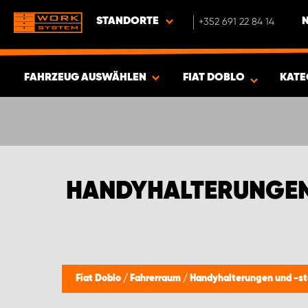
STANDORTE
+352 691 22 84 14
FAHRZEUG AUSWÄHLEN
FIAT DOBLO
KATE
ERGEBNISSE ANZEIGEN -
383
ARTIKEL
HANDYHALTERUNGEN 
Fiat Doblo
/
Fahrerraum
/
Handyhalterungen und -s