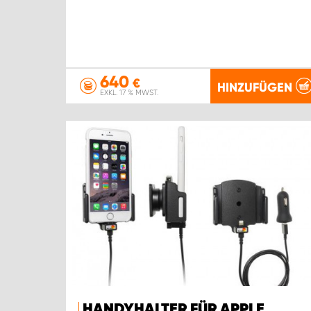
640
€
HINZUFÜGEN
EXKL. 17 % MWST.
HANDYHALTER FÜR APPLE