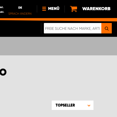
nkl.
DE
WARENKORB
MENÜ
xkl.
SPRACH ÄNDERN
DE
FR
NEWS
HTTPS://WWW.WORKSYSTEM.LU/DE/NACH
LU
ÜBER UNS
LO
TOPSELLER