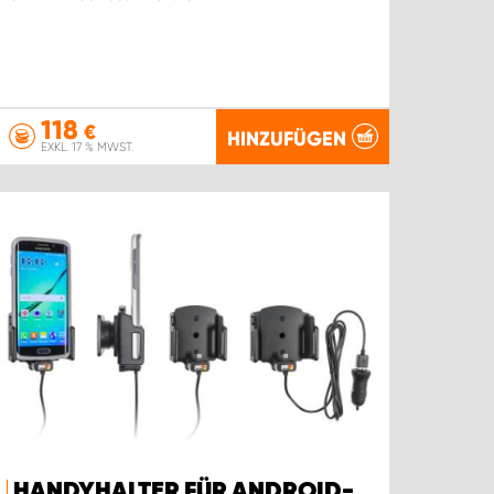
118
€
HINZUFÜGEN
EXKL. 17 % MWST.
HANDYHALTER FÜR ANDROID-