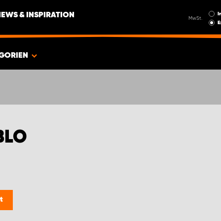
I
NEWS & INSPIRATION
MwSt.
E
GORIEN
BLO
t