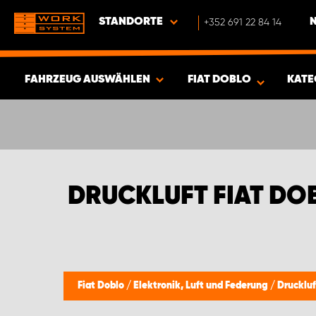
STANDORTE
+352 691 22 84 14
FAHRZEUG AUSWÄHLEN
FIAT DOBLO
KATE
ERGEBNISSE ANZEIGEN -
383
ARTIKEL
DRUCKLUFT FIAT DO
Fiat Doblo
/
Elektronik, Luft und Federung
/
Druckluf