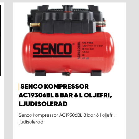
SENCO KOMPRESSOR
AC19306BL 8 BAR 6 L OLJEFRI,
LJUDISOLERAD
Senco kompressor AC19306BL 8 bar 6 l oljefri,
ljudisolerad