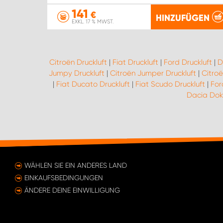
141
€
HINZUFÜGEN
EXKL. 17 % MWST.
Citroën Druckluft
|
Fiat Druckluft
|
Ford Druckluft
|
D
Jumpy Druckluft
|
Citroën Jumper Druckluft
|
Citroë
|
Fiat Ducato Druckluft
|
Fiat Scudo Druckluft
|
For
Dacia Dokk
WÄHLEN SIE EIN ANDERES LAND
EINKAUFSBEDINGUNGEN
ÄNDERE DEINE EINWILLIGUNG