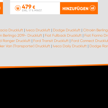
479
€
HINZUFÜGEN
EXKL. 17 % MWST.
acia Druckluft
|
Iveco Druckluft
|
Dodge Druckluft
|
Citroën Berling
n Berlingo 2019- Druckluft
|
Fiat Fullback Druckluft
|
Fiat Fiorino Dr
d Ranger Druckluft
|
Ford Transit Druckluft
|
Ford Connect Drucklu
er Van (Transporter) Druckluft
|
Iveco Daily Druckluft
|
Dodge Ram