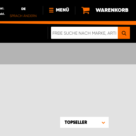
nkl.
DE
WARENKORB
MENÜ
xkl.
SPRACH ÄNDERN
DE
FR
NEWS
HTTPS://WWW.WORKSYSTEM.LU/DE/NACH
LU
ÜBER UNS
TOPSELLER