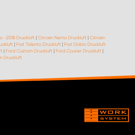
o -2018 Druckluft
|
Citroën Nemo Druckluft
|
Citroën
uckluft
|
Fiat Talento Druckluft
|
Fiat Doblo Druckluft
ft
|
Ford Custom Druckluft
|
Ford Courier Druckluft
|
 Druckluft