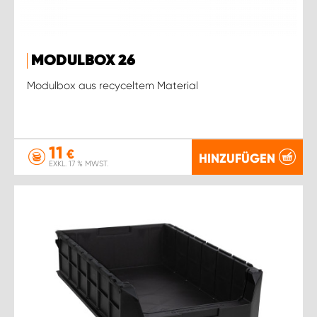
MODULBOX 26
Modulbox aus recyceltem Material
11
€
HINZUFÜGEN
EXKL. 17 % MWST.