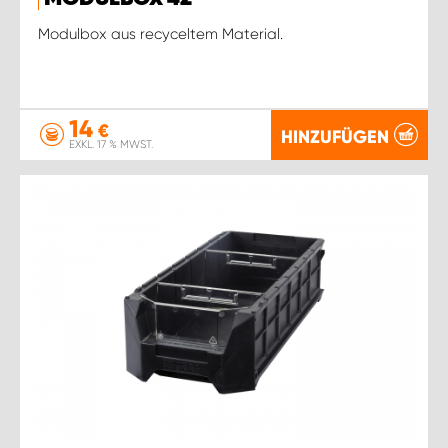
Modulbox aus recyceltem Material.
14
€
HINZUFÜGEN
EXKL. 17 % MWST.