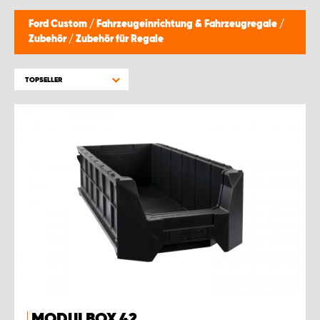
Ford Custom
/
Fahrzeugeinrichtung & Fahrzeugregale
/
Zubehör
/
Zubehör für Regale
TOPSELLER
MODULBOX 42