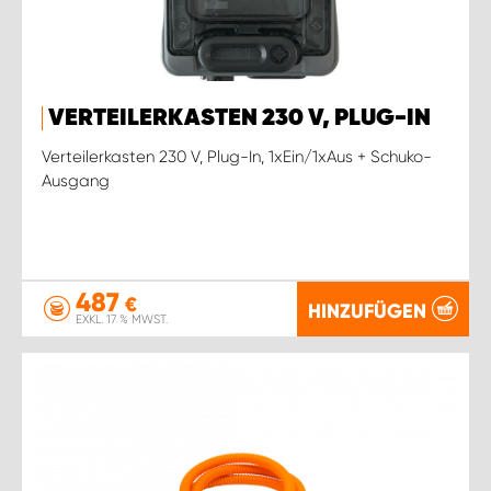
VERTEILERKASTEN 230 V, PLUG-IN
Verteilerkasten 230 V, Plug-In, 1xEin/1xAus + Schuko-
Ausgang
487
€
HINZUFÜGEN
EXKL. 17 % MWST.