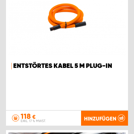
ENTSTÖRTES KABEL 5 M PLUG-IN
118
€
HINZUFÜGEN
EXKL. 17 % MWST.