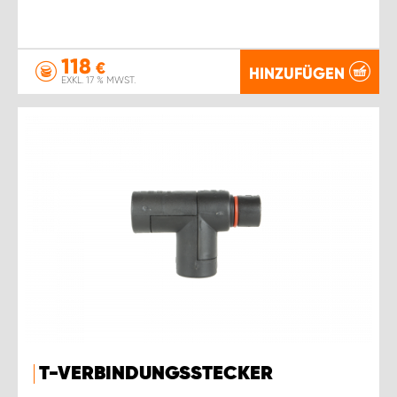
118
€
HINZUFÜGEN
EXKL. 17 % MWST.
T-VERBINDUNGSSTECKER