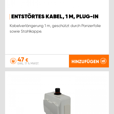
ENTSTÖRTES KABEL, 1 M, PLUG-IN
Kabelverlängerung 1 m, geschützt durch Panzerfolie
sowie Stahlkappe.
47
€
HINZUFÜGEN
EXKL. 17 % MWST.