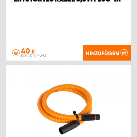
40
€
HINZUFÜGEN
EXKL. 17 % MWST.