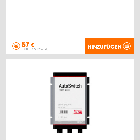
57
€
HINZUFÜGEN
EXKL. 17 % MWST.