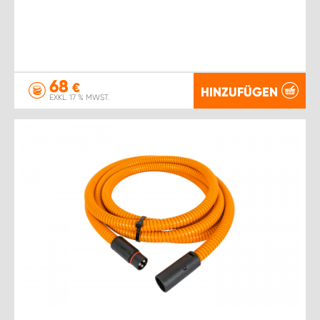
68
€
HINZUFÜGEN
EXKL. 17 % MWST.