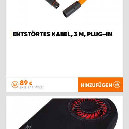
ENTSTÖRTES KABEL, 3 M, PLUG-IN
89
€
HINZUFÜGEN
EXKL. 17 % MWST.