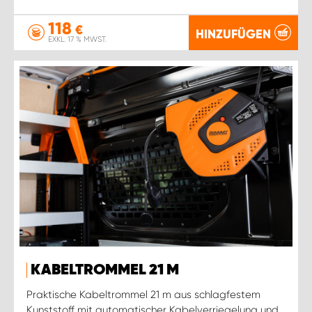
118
€
HINZUFÜGEN
EXKL. 17 % MWST.
KABELTROMMEL 21 M
Praktische Kabeltrommel 21 m aus schlagfestem
Kunststoff mit automatischer Kabelverriegelung und