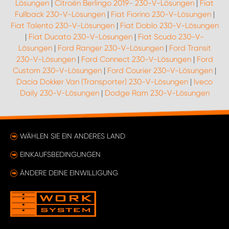
Lösungen
|
Citroën Berlingo 2019- 230-V-Lösungen
|
Fiat
Fullback 230-V-Lösungen
|
Fiat Fiorino 230-V-Lösungen
|
Fiat Talento 230-V-Lösungen
|
Fiat Doblo 230-V-Lösungen
|
Fiat Ducato 230-V-Lösungen
|
Fiat Scudo 230-V-
Lösungen
|
Ford Ranger 230-V-Lösungen
|
Ford Transit
230-V-Lösungen
|
Ford Connect 230-V-Lösungen
|
Ford
Custom 230-V-Lösungen
|
Ford Courier 230-V-Lösungen
|
Dacia Dokker Van (Transporter) 230-V-Lösungen
|
Iveco
Daily 230-V-Lösungen
|
Dodge Ram 230-V-Lösungen
WÄHLEN SIE EIN ANDERES LAND
EINKAUFSBEDINGUNGEN
ÄNDERE DEINE EINWILLIGUNG