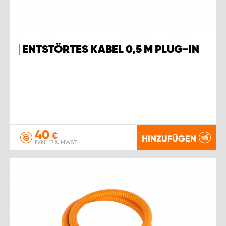
ENTSTÖRTES KABEL 0,5 M PLUG-IN
40
€
HINZUFÜGEN
EXKL. 17 % MWST.