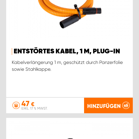
ENTSTÖRTES KABEL, 1 M, PLUG-IN
Kabelverlängerung 1 m, geschützt durch Panzerfolie
sowie Stahlkappe.
47
€
HINZUFÜGEN
EXKL. 17 % MWST.