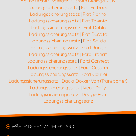
Ladungssicherungssatz
|
Citroën Berlingo 2019-
Ladungssicherungssatz
|
Fiat Fullback
Ladungssicherungssatz
|
Fiat Fiorino
Ladungssicherungssatz
|
Fiat Talento
Ladungssicherungssatz
|
Fiat Doblo
Ladungssicherungssatz
|
Fiat Ducato
Ladungssicherungssatz
|
Fiat Scudo
Ladungssicherungssatz
|
Ford Ranger
Ladungssicherungssatz
|
Ford Transit
Ladungssicherungssatz
|
Ford Connect
Ladungssicherungssatz
|
Ford Custom
Ladungssicherungssatz
|
Ford Courier
Ladungssicherungssatz
|
Dacia Dokker Van (Transporter)
Ladungssicherungssatz
|
Iveco Daily
Ladungssicherungssatz
|
Dodge Ram
Ladungssicherungssatz
WÄHLEN SIE EIN ANDERES LAND