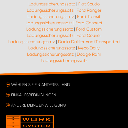
Ladungssicherungssatz
|
Fiat Scudo
Ladungssicherungssatz
|
Ford Ranger
Ladungssicherungssatz
|
Ford Transit
Ladungssicherungssatz
|
Ford Connect
Ladungssicherungssatz
|
Ford Custom
Ladungssicherungssatz
|
Ford Courier
Ladungssicherungssatz
|
Dacia Dokker Van (Transporter)
Ladungssicherungssatz
|
Iveco Daily
Ladungssicherungssatz
|
Dodge Ram
Ladungssicherungssatz
WÄHLEN SIE EIN ANDERES LAND
EINKAUFSBEDINGUNGEN
ÄNDERE DEINE EINWILLIGUNG