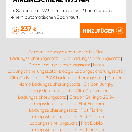
AIRLINESCHIENE 1973 MM
1x Schiene mit 1973 mm Länge inkl. 2 Lastösen und
einem automatischen Spanngurt.
237
€
HINZUFÜGEN
EXKL. 17 % MWST.
Citroën Ladungssicherungssatz
|
Fiat
Ladungssicherungssatz
|
Ford Ladungssicherungssatz
|
Dacia Ladungssicherungssatz
|
Iveco
Ladungssicherungssatz
|
Dodge Ladungssicherungssatz
|
Citroën Berlingo -2018 Ladungssicherungssatz
|
Citroën
Nemo Ladungssicherungssatz
|
Citroën Jumpy
Ladungssicherungssatz
|
Citroën Jumper
Ladungssicherungssatz
|
Citroën Berlingo 2019-
Ladungssicherungssatz
|
Fiat Fullback
Ladungssicherungssatz
|
Fiat Fiorino
Ladungssicherungssatz
|
Fiat Talento
Ladungssicherungssatz
|
Fiat Doblo
Ladungssicherungssatz
|
Fiat Ducato