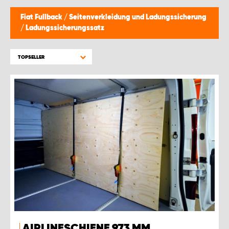
Fiat Fullback
/
Seitenverkleidung und Ladungssicherung
/
Ladungssicherungssatz
TOPSELLER
AIRLINESCHIENE 973 MM