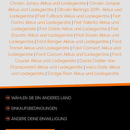
Citroën Jumpy Akkus und Ladegeräte
|
Citroën Jumper
Akkus und Ladegeräte
|
Citroën Berlingo 2019- Akkus und
Ladegeräte
|
Fiat Fullback Akkus und Ladegeräte
|
Fiat
Fiorino Akkus und Ladegeräte
|
Fiat Talento Akkus und
Ladegeräte
|
Fiat Doblo Akkus und Ladegeräte
|
Fiat
Ducato Akkus und Ladegeräte
|
Fiat Scudo Akkus und
Ladegeräte
|
Ford Ranger Akkus und Ladegeräte
|
Ford
Transit Akkus und Ladegeräte
|
Ford Connect Akkus und
Ladegeräte
|
Ford Custom Akkus und Ladegeräte
|
Ford
Courier Akkus und Ladegeräte
|
Dacia Dokker Van
(Transporter) Akkus und Ladegeräte
|
Iveco Daily Akkus
und Ladegeräte
|
Dodge Ram Akkus und Ladegeräte
WÄHLEN SIE EIN ANDERES LAND
EINKAUFSBEDINGUNGEN
ÄNDERE DEINE EINWILLIGUNG