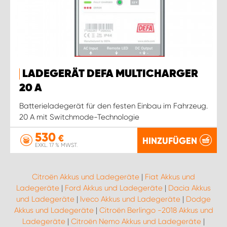
LADEGERÄT DEFA MULTICHARGER
20 A
Batterieladegerät für den festen Einbau im Fahrzeug.
20 A mit Switchmode-Technologie
530
€
HINZUFÜGEN
EXKL. 17 % MWST.
Citroën Akkus und Ladegeräte
|
Fiat Akkus und
Ladegeräte
|
Ford Akkus und Ladegeräte
|
Dacia Akkus
und Ladegeräte
|
Iveco Akkus und Ladegeräte
|
Dodge
Akkus und Ladegeräte
|
Citroën Berlingo -2018 Akkus und
Ladegeräte
|
Citroën Nemo Akkus und Ladegeräte
|