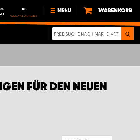
nkl.
DE
WARENKORB
MENÜ
xkl.
SPRACH ÄNDERN
DE
FR
NEWS
HTTPS://WWW.WORKSYSTEM.LU/DE/NACH
LU
ÜBER UNS
GEN FÜR DEN NEUEN