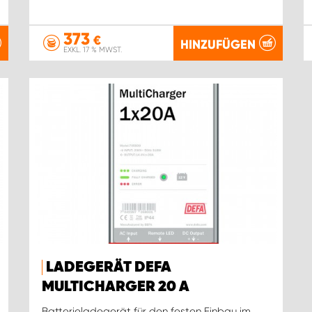
373
€
HINZUFÜGEN
EXKL. 17 % MWST.
LADEGERÄT DEFA
MULTICHARGER 20 A
Batterieladegerät für den festen Einbau im