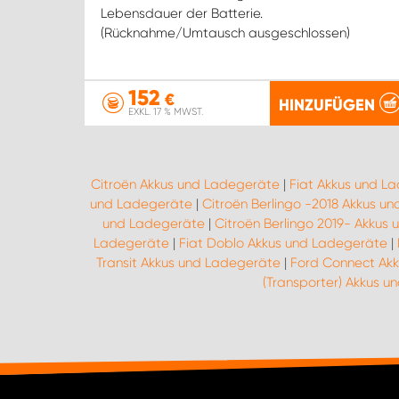
Lebensdauer der Batterie.
(Rücknahme/Umtausch ausgeschlossen)
152
€
HINZUFÜGEN
EXKL. 17 % MWST.
Citroën Akkus und Ladegeräte
|
Fiat Akkus und L
und Ladegeräte
|
Citroën Berlingo -2018 Akkus u
und Ladegeräte
|
Citroën Berlingo 2019- Akkus
Ladegeräte
|
Fiat Doblo Akkus und Ladegeräte
|
Transit Akkus und Ladegeräte
|
Ford Connect Ak
(Transporter) Akkus 