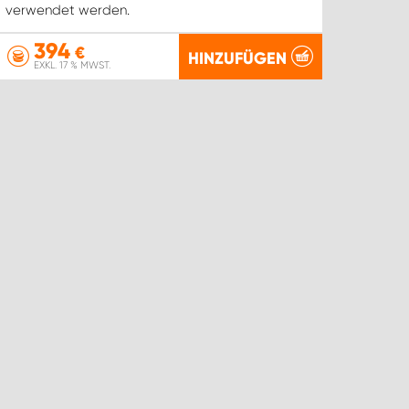
verwendet werden.
394
€
HINZUFÜGEN
EXKL. 17 % MWST.