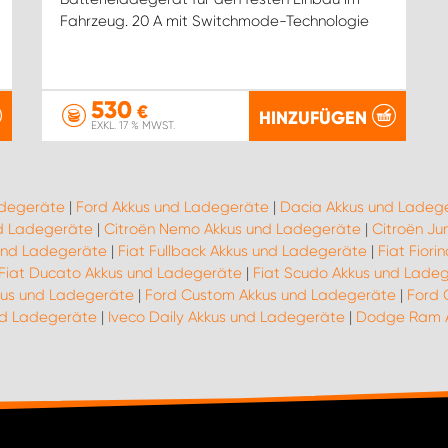
Fahrzeug. 20 A mit Switchmode-Technologie
530
€
HINZUFÜGEN
EXKL. 17 % MWST.
adegeräte
|
Ford Akkus und Ladegeräte
|
Dacia Akkus und Ladeg
nd Ladegeräte
|
Citroën Nemo Akkus und Ladegeräte
|
Citroën J
 und Ladegeräte
|
Fiat Fullback Akkus und Ladegeräte
|
Fiat Fior
Fiat Ducato Akkus und Ladegeräte
|
Fiat Scudo Akkus und Lade
kus und Ladegeräte
|
Ford Custom Akkus und Ladegeräte
|
Ford 
und Ladegeräte
|
Iveco Daily Akkus und Ladegeräte
|
Dodge Ram A