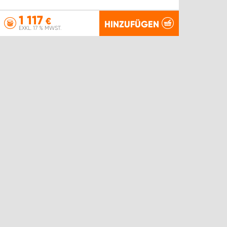
1 117
€
HINZUFÜGEN
EXKL. 17 % MWST.