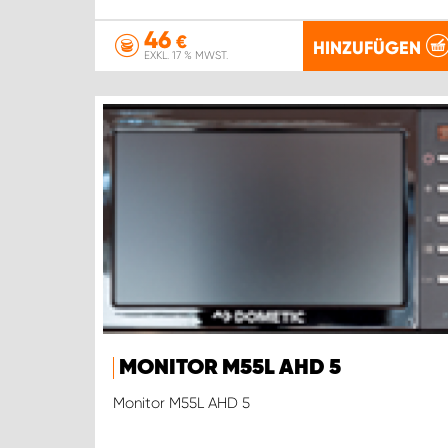
46
€
HINZUFÜGEN
EXKL. 17 % MWST.
MONITOR M55L AHD 5
Monitor M55L AHD 5