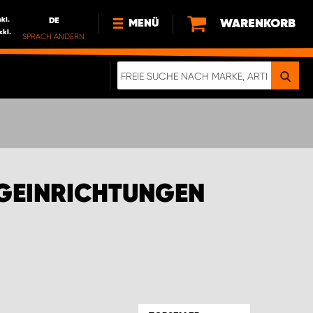
nkl.
DE
WARENKORB
MENÜ
xkl.
SPRACH ÄNDERN
DE
FR
NEWS
HTTPS://WWW.WORKSYSTEM.LU/DE/NACH
LU
ÜBER UNS
GEINRICHTUNGEN