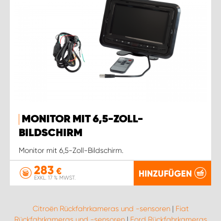
MONITOR MIT 6,5-ZOLL-
BILDSCHIRM
Monitor mit 6,5-Zoll-Bildschirm.
283
€
HINZUFÜGEN
EXKL. 17 % MWST.
Citroën Rückfahrkameras und -sensoren
|
Fiat
Rückfahrkameras und -sensoren
|
Ford Rückfahrkameras