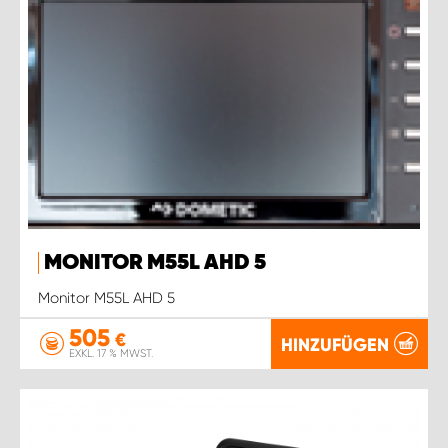
MONITOR M55L AHD 5
Monitor M55L AHD 5
505
€
HINZUFÜGEN
EXKL. 17 % MWST.