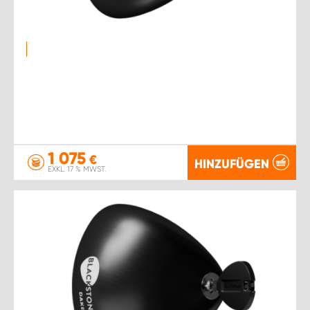
1 075
€
HINZUFÜGEN
EXKL. 17 % MWST.